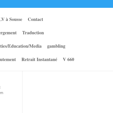
LV à Sousse
Contact
bergement
Traduction
ities/Education/Media
gambling
utement
Retrait Instantané
V 660
k
em