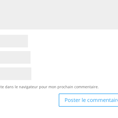
ite dans le navigateur pour mon prochain commentaire.