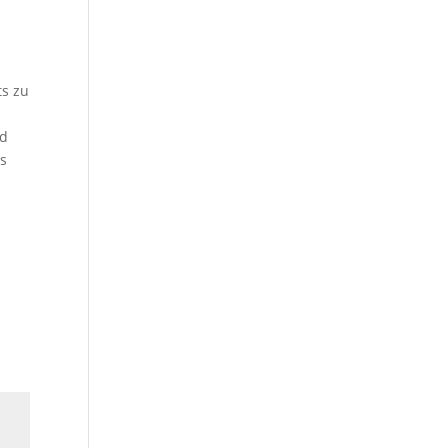
ts zu
nd
ds