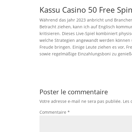
Kassu Casino 50 Free Spi
Während das Jahr 2023 anbricht und Branchen
Betracht ziehen, kann ich auf Englisch kommu
kritisieren. Dieses Live-Spiel kombiniert phys
welche Strategien angewandt werden können und
Freude bringen. Einige Leute ziehen es vor, Fre
sowie regelmäßige Einzahlungsboni zu genieß
Poster le commentaire
Votre adresse e-mail ne sera pas publiée.
Les 
Commentaire
*