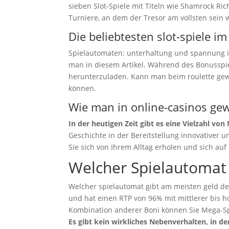
sieben Slot-Spiele mit Titeln wie Shamrock Ri
Turniere, an dem der Tresor am vollsten sein 
Die beliebtesten slot-spiele i
Spielautomaten: unterhaltung und spannung im
man in diesem Artikel. Während des Bonusspie
herunterzuladen. Kann man beim roulette gewi
können.
Wie man in online-casinos ge
In der heutigen Zeit gibt es eine Vielzahl vo
Geschichte in der Bereitstellung innovativer 
Sie sich von Ihrem Alltag erholen und sich auf
Welcher Spielautomat
Welcher spielautomat gibt am meisten geld de
und hat einen RTP von 96% mit mittlerer bis hoh
Kombination anderer Boni können Sie Mega-Spi
Es gibt kein wirkliches Nebenverhalten, in d