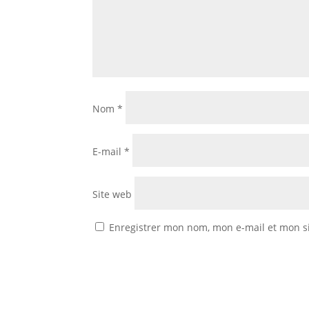
Nom
*
E-mail
*
Site web
Enregistrer mon nom, mon e-mail et mon s