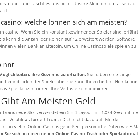
ches, daher überrascht es uns nicht. Unsere Aktionen umfassen au
wird.
m casino: welche lohnen sich am meisten?
 casino. Wenn Sie ein konstant gewinnender Spieler sind, erfähr
ls kann die Anzahl der Reihen auf 12 erweitert werden, Software
nnen vielen Dank an Litecoin, um Online-Casinospiele spielen zu
winnt
n Möglichkeiten, ihre Gewinne zu erhalten.
Sie haben eine lange
und beeindruckender Spiele, aber sie kann Ihnen helfen. Hier könn
 das Spiel konzentrieren, Ihre Verluste zu minimieren.
 Gibt Am Meisten Geld
r brandneue Slot verwendet ein 5 × 4-Layout mit 1,024 Gewinnlini
er Volatilität, fordert Frumzi Dich nicht dazu auf. Mit der
ns in vielen Online-Casinos genießen, persönliche Daten wie E-Ma
em Sie sich an einen neuen Online-Casino-Tisch oder Spielautoma