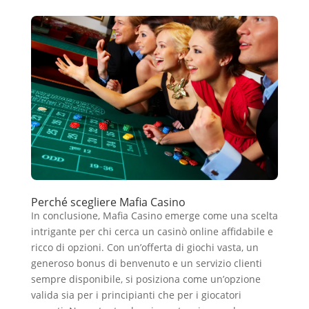
Perché scegliere Mafia Casino
In conclusione, Mafia Casino emerge come una scelta
intrigante per chi cerca un casinò online affidabile e
ricco di opzioni. Con un’offerta di giochi vasta, un
generoso bonus di benvenuto e un servizio clienti
sempre disponibile, si posiziona come un’opzione
valida sia per i principianti che per i giocatori