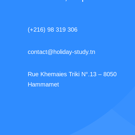
(+216) 98 319 306
contact@holiday-study.tn
Rue Khemaies Triki N°.13 – 8050
Hammamet