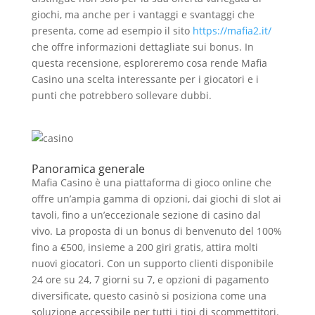
giochi, ma anche per i vantaggi e svantaggi che
presenta, come ad esempio il sito
https://mafia2.it/
che offre informazioni dettagliate sui bonus. In
questa recensione, esploreremo cosa rende Mafia
Casino una scelta interessante per i giocatori e i
punti che potrebbero sollevare dubbi.
Panoramica generale
Mafia Casino è una piattaforma di gioco online che
offre un’ampia gamma di opzioni, dai giochi di slot ai
tavoli, fino a un’eccezionale sezione di casino dal
vivo. La proposta di un bonus di benvenuto del 100%
fino a €500, insieme a 200 giri gratis, attira molti
nuovi giocatori. Con un supporto clienti disponibile
24 ore su 24, 7 giorni su 7, e opzioni di pagamento
diversificate, questo casinò si posiziona come una
soluzione accessibile per tutti i tipi di scommettitori.