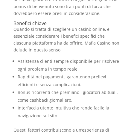
bonus di benvenuto sono tra i punti di forza che
dovrebbero essere presi in considerazione.
Benefici chiave
Quando si tratta di scegliere un casinò online, è
essenziale considerare i benefici specifici che
ciascuna piattaforma ha da offrire. Mafia Casino non
delude in questo senso:
Assistenza clienti sempre disponibile per risolvere
ogni problema in tempo reale.
Rapidità nei pagamenti, garantendo prelievi
efficienti e senza complicazioni.
Bonus ricorrenti che premiano i giocatori abituali,
come cashback giornaliero.
Interfaccia utente intuitiva che rende facile la
navigazione sul sito.
Questi fattori contribuiscono a un’esperienza di