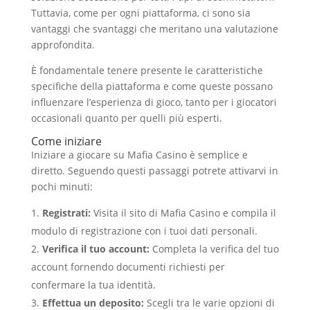
Tuttavia, come per ogni piattaforma, ci sono sia
vantaggi che svantaggi che meritano una valutazione
approfondita.
È fondamentale tenere presente le caratteristiche
specifiche della piattaforma e come queste possano
influenzare l’esperienza di gioco, tanto per i giocatori
occasionali quanto per quelli più esperti.
Come iniziare
Iniziare a giocare su Mafia Casino è semplice e
diretto. Seguendo questi passaggi potrete attivarvi in
pochi minuti:
Registrati:
Visita il sito di Mafia Casino e compila il
modulo di registrazione con i tuoi dati personali.
Verifica il tuo account:
Completa la verifica del tuo
account fornendo documenti richiesti per
confermare la tua identità.
Effettua un deposito:
Scegli tra le varie opzioni di