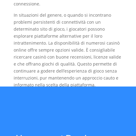
connessione.
In situazioni del genere, o quando si incontrano
problemi persistenti di connettività con un
determinato sito di gioco, i giocatori possono
esplorare piattaforme alternative per il loro
intrattenimento. La disponibilità di numerosi casinò
online offre sempre opzioni valide. È consigliabile
ricercare casinò con buone recensioni, licenze valide
e che offrano giochi di qualità. Questo permette di
continuare a godere dell’esperienza di gioco senza
interruzioni, pur mantenendo un approccio cauto e
informato nella scelta della piattaforma.