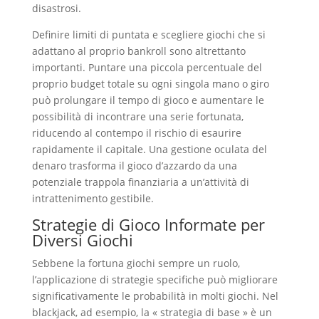
disastrosi.
Definire limiti di puntata e scegliere giochi che si
adattano al proprio bankroll sono altrettanto
importanti. Puntare una piccola percentuale del
proprio budget totale su ogni singola mano o giro
può prolungare il tempo di gioco e aumentare le
possibilità di incontrare una serie fortunata,
riducendo al contempo il rischio di esaurire
rapidamente il capitale. Una gestione oculata del
denaro trasforma il gioco d’azzardo da una
potenziale trappola finanziaria a un’attività di
intrattenimento gestibile.
Strategie di Gioco Informate per
Diversi Giochi
Sebbene la fortuna giochi sempre un ruolo,
l’applicazione di strategie specifiche può migliorare
significativamente le probabilità in molti giochi. Nel
blackjack, ad esempio, la « strategia di base » è un