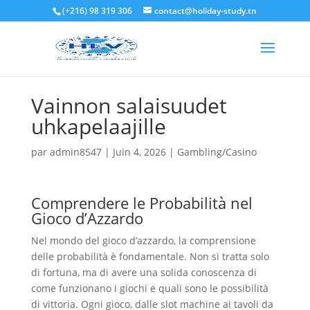
(+216) 98 319 306
contact@holiday-study.tn
Vainnon salaisuudet
uhkapelaajille
par
admin8547
|
Juin 4, 2026
|
Gambling/Casino
Comprendere le Probabilità nel
Gioco d’Azzardo
Nel mondo del gioco d’azzardo, la comprensione
delle probabilità è fondamentale. Non si tratta solo
di fortuna, ma di avere una solida conoscenza di
come funzionano i giochi e quali sono le possibilità
di vittoria. Ogni gioco, dalle slot machine ai tavoli da