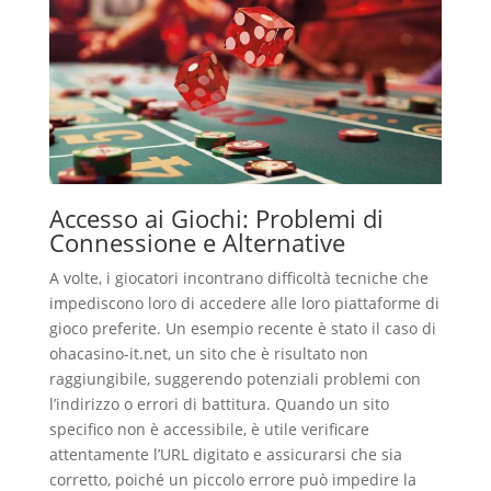
Accesso ai Giochi: Problemi di
Connessione e Alternative
A volte, i giocatori incontrano difficoltà tecniche che
impediscono loro di accedere alle loro piattaforme di
gioco preferite. Un esempio recente è stato il caso di
ohacasino-it.net, un sito che è risultato non
raggiungibile, suggerendo potenziali problemi con
l’indirizzo o errori di battitura. Quando un sito
specifico non è accessibile, è utile verificare
attentamente l’URL digitato e assicurarsi che sia
corretto, poiché un piccolo errore può impedire la