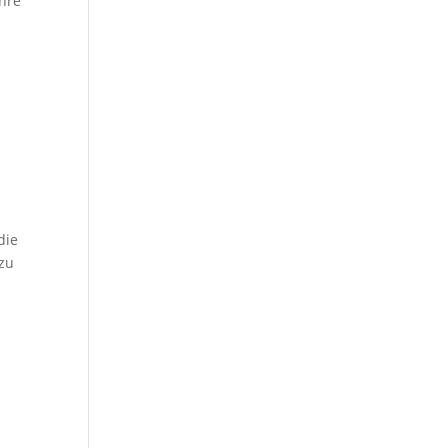
ihre
die
 zu