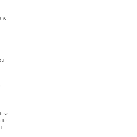
n
 und
zu
n
d
iese
 die
t.