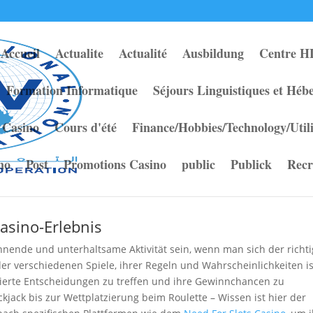
Accueil
Actualite
Actualité
Ausbildung
Centre H
Formation Informatique
Séjours Linguistiques et Hé
dingungen für spannendes
Casino
Cours d'été
Finance/Hobbies/Technology/Util
no
Post
Promotions Casino
public
Publick
Recr
no
Casino-Erlebnis
nnende und unterhaltsame Aktivität sein, wenn man sich der richt
 der verschiedenen Spiele, ihrer Regeln und Wahrscheinlichkeiten is
ndierte Entscheidungen zu treffen und ihre Gewinnchancen zu
kjack bis zur Wettplatzierung beim Roulette – Wissen ist hier der