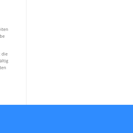
eiten
abe
 die
ältig
iten