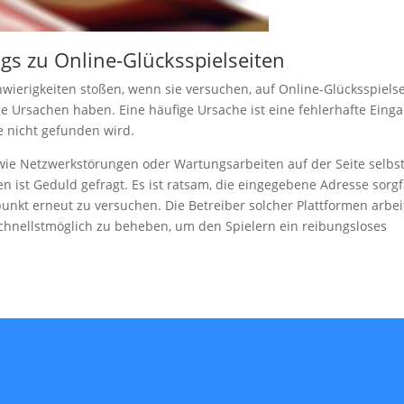
gs zu Online-Glücksspielseiten
ierigkeiten stoßen, wenn sie versuchen, auf Online-Glücksspiels
ge Ursachen haben. Eine häufige Ursache ist eine fehlerhafte Eing
e nicht gefunden wird.
ie Netzwerkstörungen oder Wartungsarbeiten auf der Seite selbst
en ist Geduld gefragt. Es ist ratsam, die eingegebene Adresse sorgf
unkt erneut zu versuchen. Die Betreiber solcher Plattformen arbe
schnellstmöglich zu beheben, um den Spielern ein reibungsloses