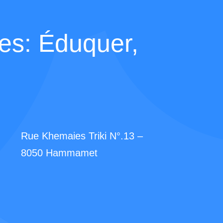
s: Éduquer,
Rue Khemaies Triki N°.13 –
8050 Hammamet