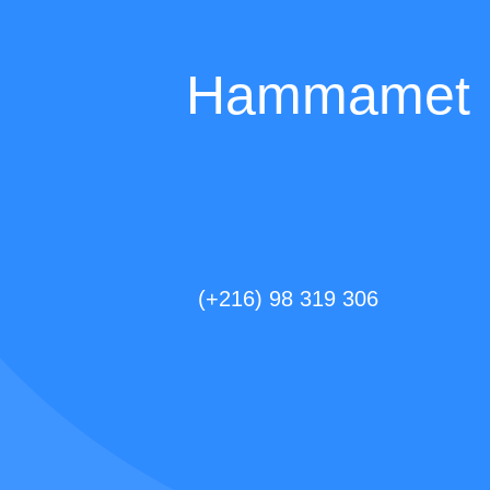
Hammamet D
(+216) 98 319 306