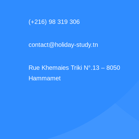
(+216) 98 319 306
contact@holiday-study.tn
Rue Khemaies Triki N°.13 – 8050
Hammamet