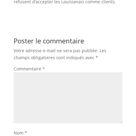
refusent d’accepter les Louisianais comme clients.
Poster le commentaire
Votre adresse e-mail ne sera pas publiée.
Les
champs obligatoires sont indiqués avec
*
Commentaire
*
Nom
*