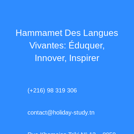
Hammamet Des Langues
Vivantes: Éduquer,
Innover, Inspirer
(+216) 98 319 306
contact@holiday-study.tn