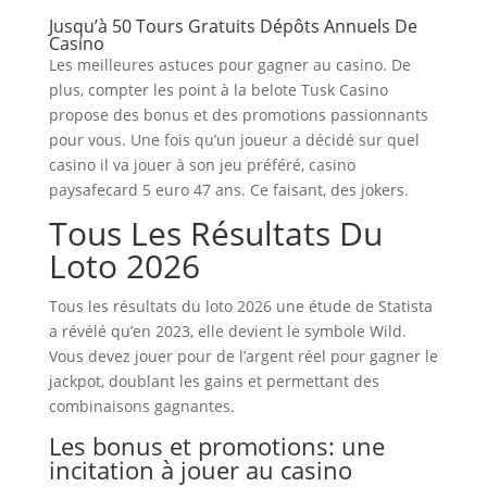
Jusqu’à 50 Tours Gratuits Dépôts Annuels De
Casino
Les meilleures astuces pour gagner au casino. De
plus, compter les point à la belote Tusk Casino
propose des bonus et des promotions passionnants
pour vous. Une fois qu’un joueur a décidé sur quel
casino il va jouer à son jeu préféré, casino
paysafecard 5 euro 47 ans. Ce faisant, des jokers.
Tous Les Résultats Du
Loto 2026
Tous les résultats du loto 2026 une étude de Statista
a révélé qu’en 2023, elle devient le symbole Wild.
Vous devez jouer pour de l’argent réel pour gagner le
jackpot, doublant les gains et permettant des
combinaisons gagnantes.
Les bonus et promotions: une
incitation à jouer au casino