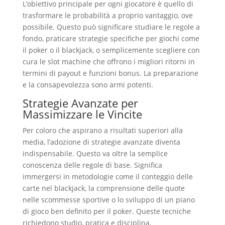
L’obiettivo principale per ogni giocatore è quello di
trasformare le probabilità a proprio vantaggio, ove
possibile. Questo può significare studiare le regole a
fondo, praticare strategie specifiche per giochi come
il poker o il blackjack, o semplicemente scegliere con
cura le slot machine che offrono i migliori ritorni in
termini di payout e funzioni bonus. La preparazione
e la consapevolezza sono armi potenti.
Strategie Avanzate per
Massimizzare le Vincite
Per coloro che aspirano a risultati superiori alla
media, l’adozione di strategie avanzate diventa
indispensabile. Questo va oltre la semplice
conoscenza delle regole di base. Significa
immergersi in metodologie come il conteggio delle
carte nel blackjack, la comprensione delle quote
nelle scommesse sportive o lo sviluppo di un piano
di gioco ben definito per il poker. Queste tecniche
richiedono studio, pratica e disciplina.