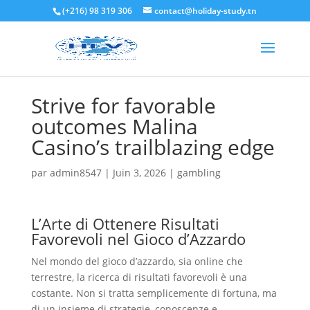
(+216) 98 319 306
contact@holiday-study.tn
Strive for favorable
outcomes Malina
Casino’s trailblazing edge
par
admin8547
|
Juin 3, 2026
|
gambling
L’Arte di Ottenere Risultati
Favorevoli nel Gioco d’Azzardo
Nel mondo del gioco d’azzardo, sia online che
terrestre, la ricerca di risultati favorevoli è una
costante. Non si tratta semplicemente di fortuna, ma
di un insieme di strategie, conoscenze e,