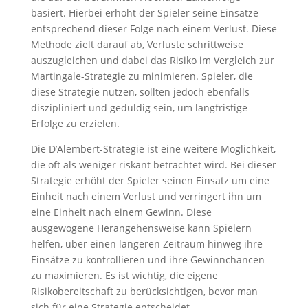
basiert. Hierbei erhöht der Spieler seine Einsätze
entsprechend dieser Folge nach einem Verlust. Diese
Methode zielt darauf ab, Verluste schrittweise
auszugleichen und dabei das Risiko im Vergleich zur
Martingale-Strategie zu minimieren. Spieler, die
diese Strategie nutzen, sollten jedoch ebenfalls
diszipliniert und geduldig sein, um langfristige
Erfolge zu erzielen.
Die D’Alembert-Strategie ist eine weitere Möglichkeit,
die oft als weniger riskant betrachtet wird. Bei dieser
Strategie erhöht der Spieler seinen Einsatz um eine
Einheit nach einem Verlust und verringert ihn um
eine Einheit nach einem Gewinn. Diese
ausgewogene Herangehensweise kann Spielern
helfen, über einen längeren Zeitraum hinweg ihre
Einsätze zu kontrollieren und ihre Gewinnchancen
zu maximieren. Es ist wichtig, die eigene
Risikobereitschaft zu berücksichtigen, bevor man
sich für eine Strategie entscheidet.