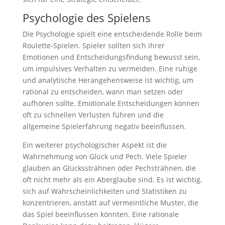
Psychologie des Spielens
Die Psychologie spielt eine entscheidende Rolle beim
Roulette-Spielen. Spieler sollten sich ihrer
Emotionen und Entscheidungsfindung bewusst sein,
um impulsives Verhalten zu vermeiden. Eine ruhige
und analytische Herangehensweise ist wichtig, um
rational zu entscheiden, wann man setzen oder
aufhören sollte. Emotionale Entscheidungen können
oft zu schnellen Verlusten führen und die
allgemeine Spielerfahrung negativ beeinflussen.
Ein weiterer psychologischer Aspekt ist die
Wahrnehmung von Glück und Pech. Viele Spieler
glauben an Glückssträhnen oder Pechsträhnen, die
oft nicht mehr als ein Aberglaube sind. Es ist wichtig,
sich auf Wahrscheinlichkeiten und Statistiken zu
konzentrieren, anstatt auf vermeintliche Muster, die
das Spiel beeinflussen könnten. Eine rationale