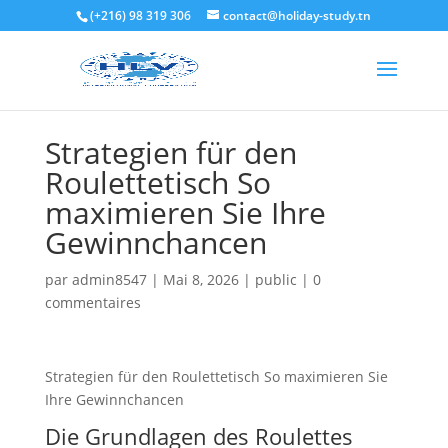
(+216) 98 319 306
contact@holiday-study.tn
Strategien für den
Roulettetisch So
maximieren Sie Ihre
Gewinnchancen
par
admin8547
|
Mai 8, 2026
|
public
|
0
commentaires
Strategien für den Roulettetisch So maximieren Sie
Ihre Gewinnchancen
Die Grundlagen des Roulettes