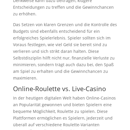
Denkweise kann dazu beitragen, klügere
Entscheidungen zu treffen und die Gewinnchancen
zu erhöhen.
Das Setzen von klaren Grenzen und die Kontrolle des
Budgets sind ebenfalls entscheidend für ein
erfolgreiches Spielerlebnis. Spieler sollten sich im
Voraus festlegen, wie viel Geld sie bereit sind zu
verlieren und sich strikt daran halten. Diese
Selbstdisziplin hilft nicht nur, finanzielle Verluste zu
minimieren, sondern trägt auch dazu bei, den Spaß
am Spiel zu erhalten und die Gewinnchancen zu
maximieren.
Online-Roulette vs. Live-Casino
In der heutigen digitalen Welt haben Online-Casinos
an Popularität gewonnen und bieten Spielern eine
bequeme Möglichkeit, Roulette zu spielen. Diese
Plattformen ermöglichen es Spielern, jederzeit und
überall auf verschiedene Roulette-Varianten