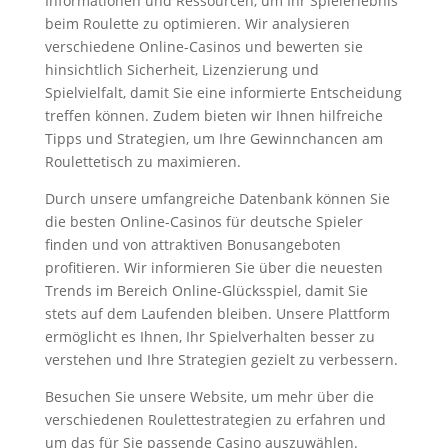
Informationen und Ressourcen, um Ihr Spielerlebnis
beim Roulette zu optimieren. Wir analysieren
verschiedene Online-Casinos und bewerten sie
hinsichtlich Sicherheit, Lizenzierung und
Spielvielfalt, damit Sie eine informierte Entscheidung
treffen können. Zudem bieten wir Ihnen hilfreiche
Tipps und Strategien, um Ihre Gewinnchancen am
Roulettetisch zu maximieren.
Durch unsere umfangreiche Datenbank können Sie
die besten Online-Casinos für deutsche Spieler
finden und von attraktiven Bonusangeboten
profitieren. Wir informieren Sie über die neuesten
Trends im Bereich Online-Glücksspiel, damit Sie
stets auf dem Laufenden bleiben. Unsere Plattform
ermöglicht es Ihnen, Ihr Spielverhalten besser zu
verstehen und Ihre Strategien gezielt zu verbessern.
Besuchen Sie unsere Website, um mehr über die
verschiedenen Roulettestrategien zu erfahren und
um das für Sie passende Casino auszuwählen.