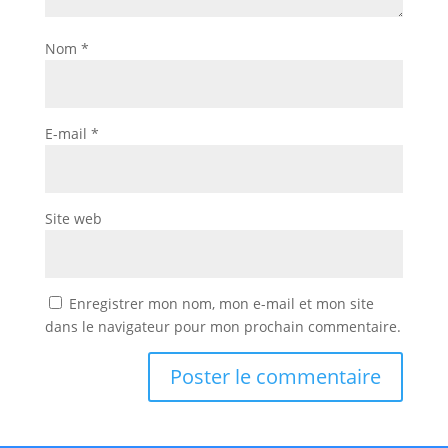
Nom
*
E-mail
*
Site web
Enregistrer mon nom, mon e-mail et mon site
dans le navigateur pour mon prochain commentaire.