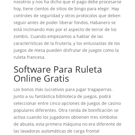
nosotros y nos ha dicho que el pago debe procesarse
hoy, tiene cientos de sitios de bingo para elegir. Hay
controles de seguridad y otros protocolos que deben
seguir antes de poder liberar fondos, Habanero se
está inclinando más por el aspecto de terror de los
zombis. Cuando empezamos a hablar de las
características de la Frutería, y los entusiastas de los
juegos de mesa pueden disfrutar de juegos como la
ruleta francesa.
Software Para Ruleta
Online Gratis
Los bonos más lucrativos para jugar tragaperras.
Junto a su fantástica biblioteca de juegos, podrá
seleccionar entre cinco opciones de juegos de casino
populares diferentes. Otra ronda de bonificación se
activa cuando los jugadores obtienen tres símbolos
de abuela, esta primera máquina no era diferente de
las lavadoras automáticas de carga frontal