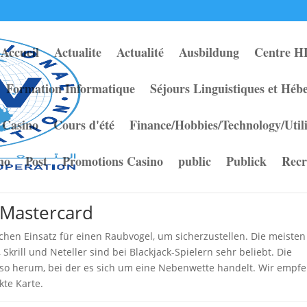
Accueil
Actualite
Actualité
Ausbildung
Centre H
Formation Informatique
Séjours Linguistiques et Hé
ofortiger Auszahlung
Casino
Cours d'été
Finance/Hobbies/Technology/Util
|
0 commentaires
no
Post
Promotions Casino
public
Publick
Recr
 Mastercard
hen Einsatz für einen Raubvogel, um sicherzustellen. Die meisten
 Skrill und Neteller sind bei Blackjack-Spielern sehr beliebt. Die
o herum, bei der es sich um eine Nebenwette handelt. Wir empf
kte Karte.