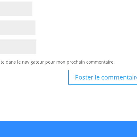
ite dans le navigateur pour mon prochain commentaire.