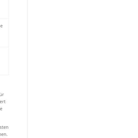
ie
ür
ert
ie
gsten
men.