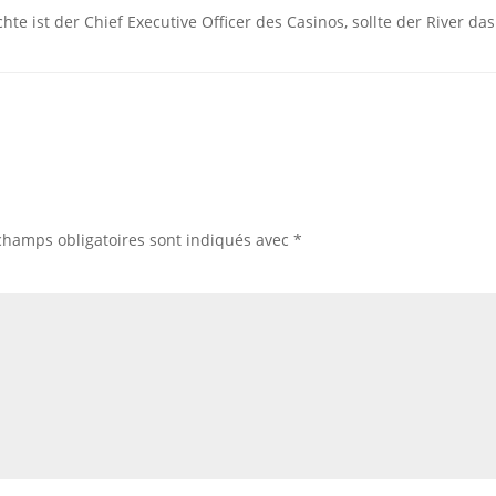
te ist der Chief Executive Officer des Casinos, sollte der River das
champs obligatoires sont indiqués avec
*