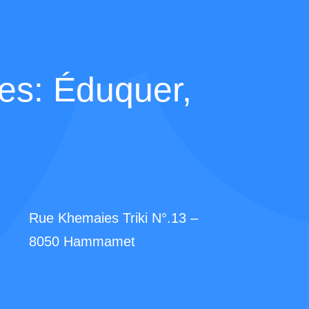
s: Éduquer,
Rue Khemaies Triki N°.13 –
8050 Hammamet