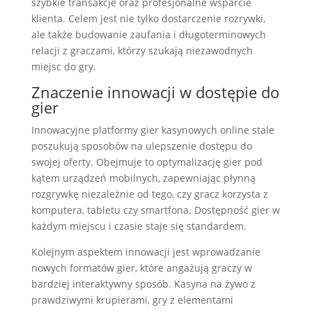
szybkie transakcje oraz profesjonalne wsparcie
klienta. Celem jest nie tylko dostarczenie rozrywki,
ale także budowanie zaufania i długoterminowych
relacji z graczami, którzy szukają niezawodnych
miejsc do gry.
Znaczenie innowacji w dostępie do
gier
Innowacyjne platformy gier kasynowych online stale
poszukują sposobów na ulepszenie dostępu do
swojej oferty. Obejmuje to optymalizację gier pod
kątem urządzeń mobilnych, zapewniając płynną
rozgrywkę niezależnie od tego, czy gracz korzysta z
komputera, tabletu czy smartfona. Dostępność gier w
każdym miejscu i czasie staje się standardem.
Kolejnym aspektem innowacji jest wprowadzanie
nowych formatów gier, które angażują graczy w
bardziej interaktywny sposób. Kasyna na żywo z
prawdziwymi krupierami, gry z elementami