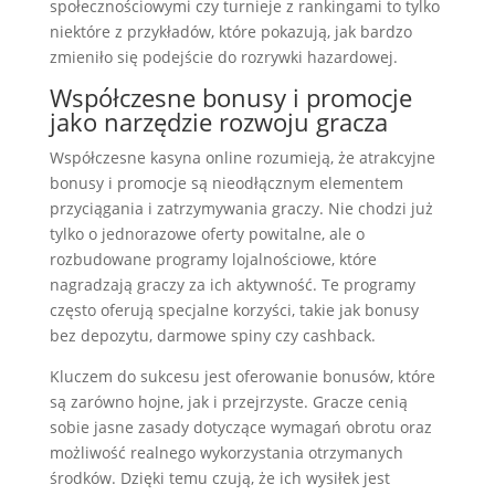
społecznościowymi czy turnieje z rankingami to tylko
niektóre z przykładów, które pokazują, jak bardzo
zmieniło się podejście do rozrywki hazardowej.
Współczesne bonusy i promocje
jako narzędzie rozwoju gracza
Współczesne kasyna online rozumieją, że atrakcyjne
bonusy i promocje są nieodłącznym elementem
przyciągania i zatrzymywania graczy. Nie chodzi już
tylko o jednorazowe oferty powitalne, ale o
rozbudowane programy lojalnościowe, które
nagradzają graczy za ich aktywność. Te programy
często oferują specjalne korzyści, takie jak bonusy
bez depozytu, darmowe spiny czy cashback.
Kluczem do sukcesu jest oferowanie bonusów, które
są zarówno hojne, jak i przejrzyste. Gracze cenią
sobie jasne zasady dotyczące wymagań obrotu oraz
możliwość realnego wykorzystania otrzymanych
środków. Dzięki temu czują, że ich wysiłek jest