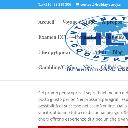
(+216) 98 319 306
contact@holiday-study.tn
Accueil
Voyage d’étude
À propos
Examen ECL
Formation des langues
Revoluciona la escena
! Без рубрики
1
8
Adult
Blog
aumentar tu éxito en 
Gambling/Casino
News
Online Casi
par
admin8547
|
Mai 8, 2026
|
Publick
Sei pronto per scoprire i segreti del mondo dei
posto giusto per te! Nei prossimi paragrafi, es
possibilità di successo nei casinò online. Dalla
vincite, abbiamo tutto ciò di cui hai bisogno. S
che ti offrono esperienze di gioco uniche e va