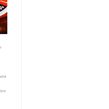
er
 una
irsi