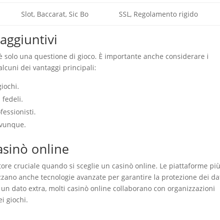
Slot, Baccarat, Sic Bo
SSL, Regolamento rigido
 aggiuntivi
 è solo una questione di gioco. È importante anche considerare i
alcuni dei vantaggi principali:
iochi.
 fedeli.
fessionisti.
ovunque.
casinò online
ore cruciale quando si sceglie un casinò online. Le piattaforme pi
lizzano anche tecnologie avanzate per garantire la protezione dei da
 un dato extra, molti casinò online collaborano con organizzazioni
i giochi.