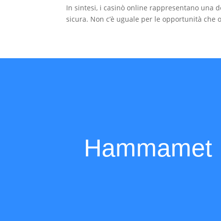
In sintesi, i casinò online rappresentano una d
sicura. Non c’è uguale per le opportunità che o
Hammamet D