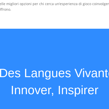
elle migliori opzioni per chi cerca un’esperienza di gioco coinvolge
ffrono.
es Langues Vivante
Innover, Inspirer