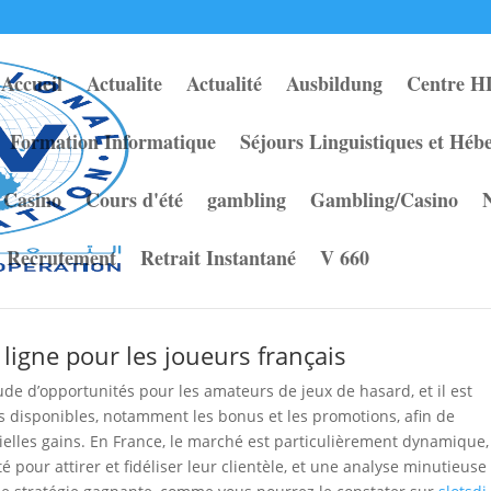
Accueil
Actualite
Actualité
Ausbildung
Centre H
Formation Informatique
Séjours Linguistiques et Hé
attables évaluez des offres de
Casino
Cours d'été
gambling
Gambling/Casino
s efficacement
Recrutement
Retrait Instantané
V 660
no
 ligne pour les joueurs français
ude d’opportunités pour les amateurs de jeux de hasard, et il est
s disponibles, notamment les bonus et les promotions, afin de
ielles gains. En France, le marché est particulièrement dynamique,
é pour attirer et fidéliser leur clientèle, et une analyse minutieuse