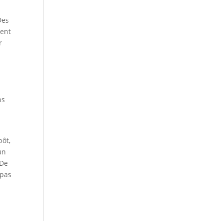
Des
vent
r
ns
pôt,
un
 De
 pas