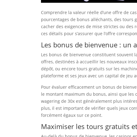
Comprendre la valeur réelle d’une offre de ca
pourcentages de bonus alléchants, des tours 
cacher des exigences de mise strictes ou des re
ces détails pour s’assurer que l’offre correspo
Les bonus de bienvenue : un 
Les bonus de bienvenue constituent souvent la
offres, destinées à accueillir les nouveaux in
dépôt, ou encore tours gratuits sur les machi
plateforme et ses jeux avec un capital de jeu a
Pour évaluer efficacement un bonus de bienven
le montant maximum du bonus, ainsi que les c
wagering de 30x est généralement plus intére
plus, il est important de vérifier quels jeux co
forcément égaux sur ce point.
Maximiser les tours gratuits 
Au-delà du bonus de bienvenue, les casinos e