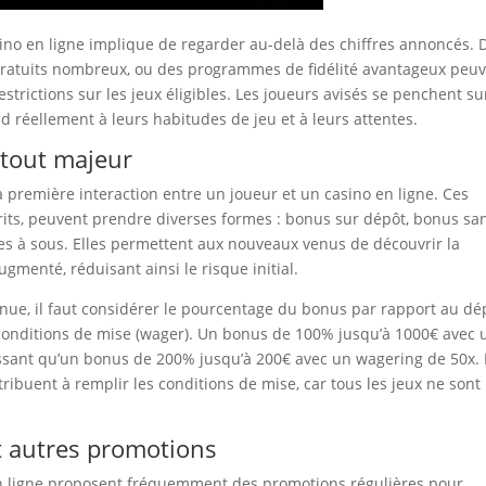
sino en ligne implique de regarder au-delà des chiffres annoncés. 
gratuits nombreux, ou des programmes de fidélité avantageux peu
strictions sur les jeux éligibles. Les joueurs avisés se penchent su
nd réellement à leurs habitudes de jeu et à leurs attentes.
atout majeur
 première interaction entre un joueur et un casino en ligne. Ces
scrits, peuvent prendre diverses formes : bonus sur dépôt, bonus sa
nes à sous. Elles permettent aux nouveaux venus de découvrir la
ugmenté, réduisant ainsi le risque initial.
ue, il faut considérer le pourcentage du bonus par rapport au dé
onditions de mise (wager). Un bonus de 100% jusqu’à 1000€ avec 
ssant qu’un bonus de 200% jusqu’à 200€ avec un wagering de 50x.
ntribuent à remplir les conditions de mise, car tous les jeux ne sont
et autres promotions
n ligne proposent fréquemment des promotions régulières pour