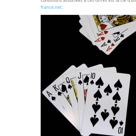
conditions associées à ces offres est la clé d
france.net
.