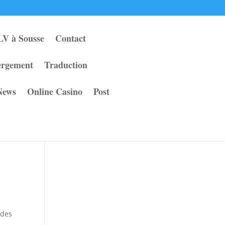
LV à Sousse
Contact
bergement
Traduction
News
Online Casino
Post
 des