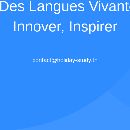
es Langues Vivante
Innover, Inspirer
contact@holiday-study.tn