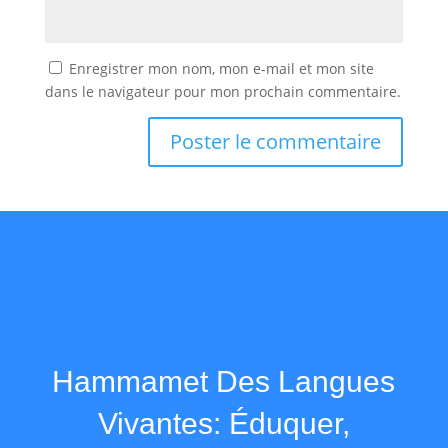
Enregistrer mon nom, mon e-mail et mon site
dans le navigateur pour mon prochain commentaire.
Hammamet Des Langues
Vivantes: Éduquer,