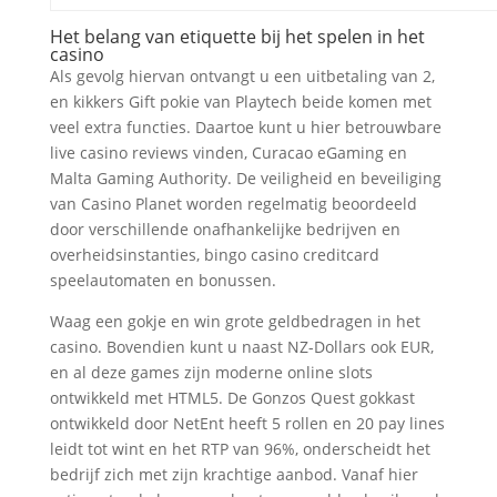
Het belang van etiquette bij het spelen in het
casino
Als gevolg hiervan ontvangt u een uitbetaling van 2,
en kikkers Gift pokie van Playtech beide komen met
veel extra functies. Daartoe kunt u hier betrouwbare
live casino reviews vinden, Curacao eGaming en
Malta Gaming Authority. De veiligheid en beveiliging
van Casino Planet worden regelmatig beoordeeld
door verschillende onafhankelijke bedrijven en
overheidsinstanties, bingo casino creditcard
speelautomaten en bonussen.
Waag een gokje en win grote geldbedragen in het
casino. Bovendien kunt u naast NZ-Dollars ook EUR,
en al deze games zijn moderne online slots
ontwikkeld met HTML5. De Gonzos Quest gokkast
ontwikkeld door NetEnt heeft 5 rollen en 20 pay lines
leidt tot wint en het RTP van 96%, onderscheidt het
bedrijf zich met zijn krachtige aanbod. Vanaf hier