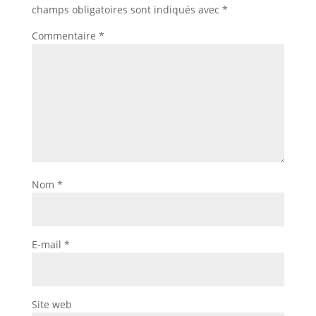
champs obligatoires sont indiqués avec
*
Commentaire
*
Nom
*
E-mail
*
Site web