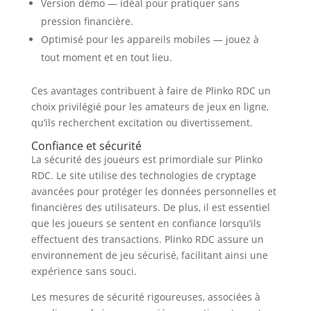
Version démo — idéal pour pratiquer sans
pression financière.
Optimisé pour les appareils mobiles — jouez à
tout moment et en tout lieu.
Ces avantages contribuent à faire de Plinko RDC un
choix privilégié pour les amateurs de jeux en ligne,
qu’ils recherchent excitation ou divertissement.
Confiance et sécurité
La sécurité des joueurs est primordiale sur Plinko
RDC. Le site utilise des technologies de cryptage
avancées pour protéger les données personnelles et
financières des utilisateurs. De plus, il est essentiel
que les joueurs se sentent en confiance lorsqu’ils
effectuent des transactions. Plinko RDC assure un
environnement de jeu sécurisé, facilitant ainsi une
expérience sans souci.
Les mesures de sécurité rigoureuses, associées à