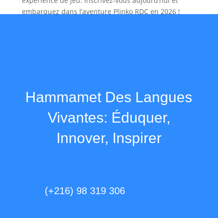
expérience de jeu. Inscrivez-vous aujourd’hui et
embarquez dans l’aventure Plinko RDC en 2026 !
Hammamet Des Langues
Vivantes: Éduquer,
Innover, Inspirer
(+216) 98 319 306