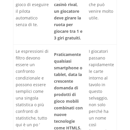
gioco di eseguire
casinò rival,
che può
il pilota
un giocatore
venire molto
automatico
deve girare la
utile.
senza di te.
ruota per
giocare tra 1 e
3 giri gratuiti.
Le espressioni di
I giocatori
Praticamente
filtro devono
passano
qualsiasi
essere un
rapidamente
smartphone o
confronto
le carte
tablet, data la
condizionale e
intorno al
crescente
possono essere
tavolo in
domanda di
semplici come
questo
prodotti di
una singola
selvaggio,
gioco mobili
statistica o più
non solo
combinati con
confronti di
perché ha
nuove
statistiche, tutto
un nome
tecnologie
qui è un po ‘
così
come HTML5.