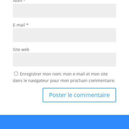
Nom
*
E-mail
*
Site web
Enregistrer mon nom, mon e-mail et mon site
dans le navigateur pour mon prochain commentaire.