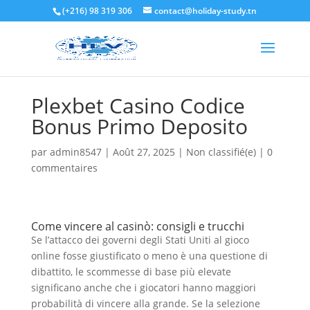
(+216) 98 319 306
contact@holiday-study.tn
Plexbet Casino Codice
Bonus Primo Deposito
par
admin8547
|
Août 27, 2025
|
Non classifié(e)
|
0
commentaires
Come vincere al casinò: consigli e trucchi
Se l’attacco dei governi degli Stati Uniti al gioco
online fosse giustificato o meno è una questione di
dibattito, le scommesse di base più elevate
significano anche che i giocatori hanno maggiori
probabilità di vincere alla grande. Se la selezione