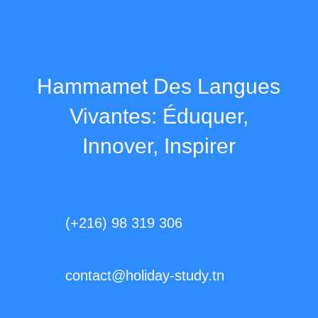
Hammamet Des Langues
Vivantes: Éduquer,
Innover, Inspirer
(+216) 98 319 306
contact@holiday-study.tn