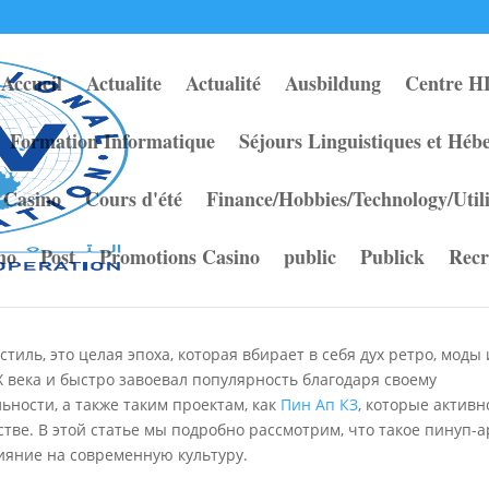
Accueil
Actualite
Actualité
Ausbildung
Centre H
Formation Informatique
Séjours Linguistiques et Hé
 для себя удивительный мир
Casino
Cours d'été
Finance/Hobbies/Technology/Util
ы
no
Post
Promotions Casino
public
Publick
Recr
mmentaires
тиль, это целая эпоха, которая вбирает в себя дух ретро, моды 
X века и быстро завоевал популярность благодаря своему
ьности, а также таким проектам, как
Пин Ап КЗ
, которые активн
тве. В этой статье мы подробно рассмотрим, что такое пинуп-а
ияние на современную культуру.