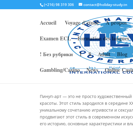
(+216) 98 319 306
contact@holiday-study.tn
Accueil
Voyage d’étude
À propos
Examen ECL
Formation des langues
Pinup-арт: откройте
! Без рубрики
1
8
Adult
Blog
ретро-красоты и мод
Gambling/Casino
News
Online Casi
par
admin8547
|
Mai 28, 2026
|
public
|
0 co
Пинуп-арт — это не просто художественный с
красоты. Этот стиль зародился в середине X
уникальному сочетанию игривости и сексуал
продвигают этот стиль в современном искусс
его историю, основные характеристики и вл