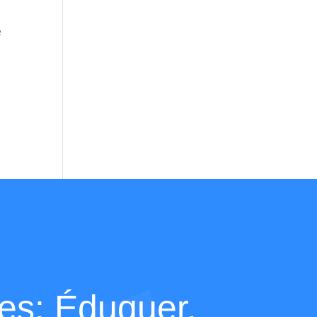
е
м
s: Éduquer,