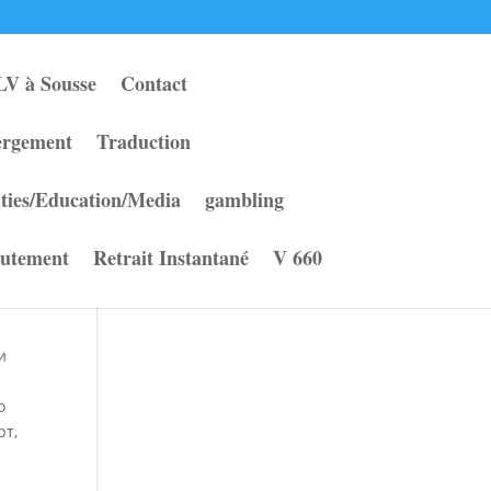
LV à Sousse
Contact
bergement
Traduction
ities/Education/Media
gambling
utement
Retrait Instantané
V 660
и
о
рт,