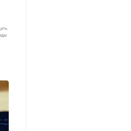
щать
енды