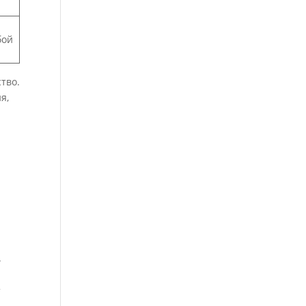
бой
тво.
я,
.
т