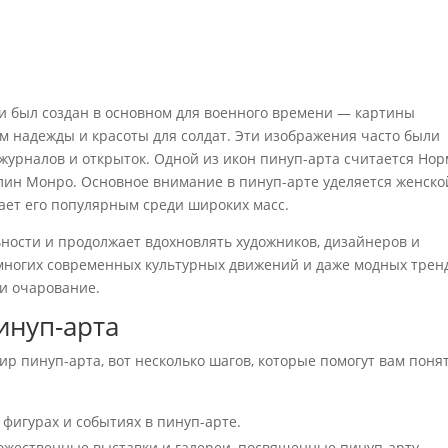
 и был создан в основном для военного времени — картины
 надежды и красоты для солдат. Эти изображения часто были
журналов и открыток. Одной из икон пинуп-арта считается Но
лин Монро. Основное внимание в пинуп-арте уделяется женско
лает его популярным среди широких масс.
ьности и продолжает вдохновлять художников, дизайнеров и
 многих современных культурных движений и даже модных трен
 и очарование.
инуп-арта
ир пинуп-арта, вот несколько шагов, которые помогут вам поня
фигурах и событиях в пинуп-арте.
жественные выставки и галереи, посвященные пинуп-арту.