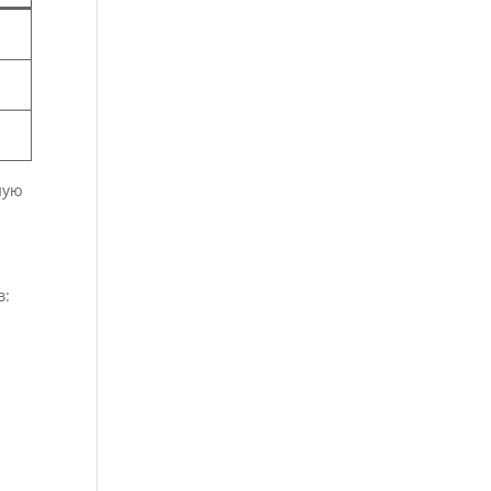
ную
в: