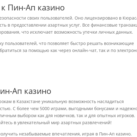
 к Пин-Ап казино
езопасности своих пользователей. Оно лицензировано в Кюрас
ость в предоставлении азартных услуг. Все финансовые транзак
ования, что исключает возможность утечки личных данных.
жку пользователей, что позволяет быстро решать возникающие
ратиться за помощью как через онлайн-чат, так и по электро
ин-Ап казино
грокам в Казахстане уникальную возможность насладиться
стью. С более чем 5000 играми, выгодными бонусами и надежн
тличным выбором как для новичков, так и для опытных игроков.
айтесь в увлекательный мир азартных развлечений!
получить незабываемые впечатления, играя в Пин-Ап казино.