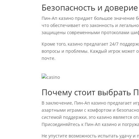
Безопасность и доверие
Пин-Ап казино придает большое значение б
что обеспечивает его законность и легальн
защищены современными протоколами шифр
Кроме того, казино предлагает 24/7 поддер
вопросы и проблемы. Каждый игрок может об
почте.
Почему стоит выбрать П
В заключение, Пин-Ап казино предлагает и
азартными играми с комфортом и безопасно
системой поддержки, это казино является о
Присоединяйтесь к Пин-Ап казино и погруж
Не упустите возможность испытать удачу и 