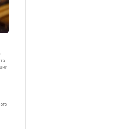
н
что
кции
ь
ного