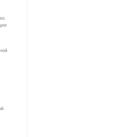
ао,
ции
нной
ой