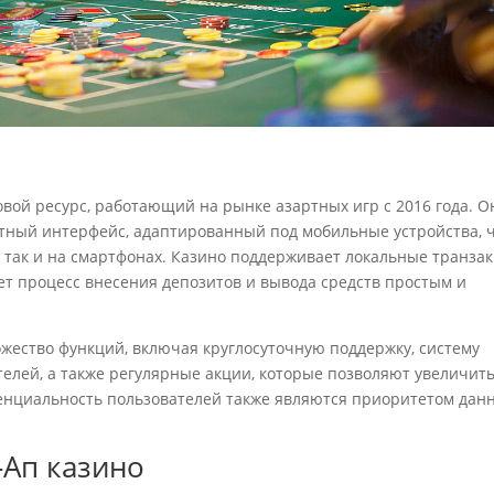
вой ресурс, работающий на рынке азартных игр с 2016 года. О
тный интерфейс, адаптированный под мобильные устройства, 
, так и на смартфонах. Казино поддерживает локальные транза
лает процесс внесения депозитов и вывода средств простым и
жество функций, включая круглосуточную поддержку, систему
елей, а также регулярные акции, которые позволяют увеличит
енциальность пользователей также являются приоритетом дан
-Ап казино