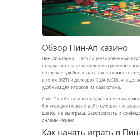
Обзор Пин-Ап казино
Пин-Ап казино — это лицензированный игро
предлагает пользователям интуитивно поня
позволяет удобно играть как на компьютере
в тенге (KZT) и долларах США (USD), что де
удобным для игроков из Казахстана.
Сайт Пин-Ап казино предлагает игрокам мно
бонусов для новых и действующих пользоват
шансы на выигрыш. Безопасность и конфид
онлайн-казино.
Как начать играть в Пин