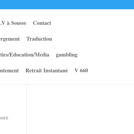
LV à Sousse
Contact
bergement
Traduction
ities/Education/Media
gambling
utement
Retrait Instantané
V 660
ного