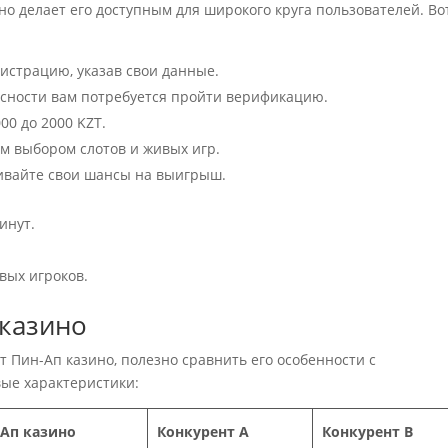
но делает его доступным для широкого круга пользователей. Во
истрацию, указав свои данные.
сности вам потребуется пройти верификацию.
00 до 2000 KZT.
 выбором слотов и живых игр.
ивайте свои шансы на выигрыш.
инут.
вых игроков.
 казино
т Пин-Ап казино, полезно сравнить его особенности с
ые характеристики:
Ап казино
Конкурент A
Конкурент B