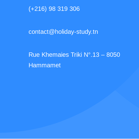
(+216) 98 319 306
contact@holiday-study.tn
Rue Khemaies Triki N°.13 – 8050
Hammamet