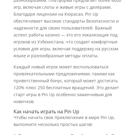
разнообразием. Платформа предлагает более 4000
игр, включая слоты и живые игры с дилерами.
Благодаря лицензии на Кюрасао, Pin Up
обеспечивает высокие стандарты безопасности и
надежности для своих пользователей. Важный
аспект работы казино — это его локализация под
игроков из Узбекистана, что создает комфортные
условия для игры, включая поддержку на русском
языке и разнообразные методы оплаты.
Каждый новый игрок может воспользоваться
привлекательными предложениями, такими как
приветственный бонус, который может достигать
120% плюс 250 бесплатных вращений. Это делает
старт игры в Pin Up особенно заманчивым для
новичков.
Как начать играть на Pin Up
Чтобы начать свое приключение в мире Pin Up,
выполните несколько простых шагов: