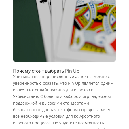
Почему стоит выбрать Pin Up
Учитывая все перечисленные аспекты, можно с
уверенностью сказать, что Pin Up является одним
из лучших онлайн-казино для игроков в
Узбекистане. С большим выбором игр, надежной
поддержкой и высокими стандартами
безопасности, данная платформа предоставляет
все необходимые условия для комфортного
игрового процесса. Не упустите возможность