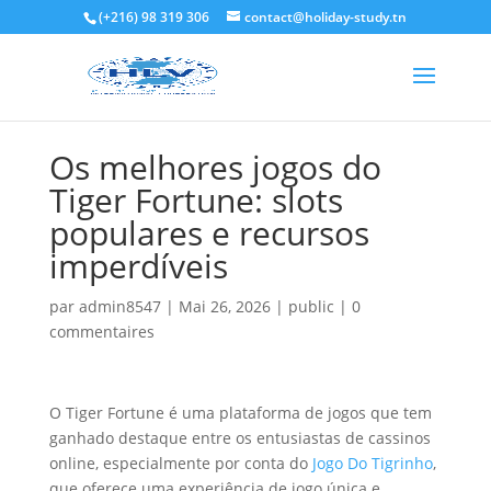
(+216) 98 319 306
contact@holiday-study.tn
Os melhores jogos do
Tiger Fortune: slots
populares e recursos
imperdíveis
par
admin8547
|
Mai 26, 2026
|
public
|
0
commentaires
O Tiger Fortune é uma plataforma de jogos que tem
ganhado destaque entre os entusiastas de cassinos
online, especialmente por conta do
Jogo Do Tigrinho
,
que oferece uma experiência de jogo única e