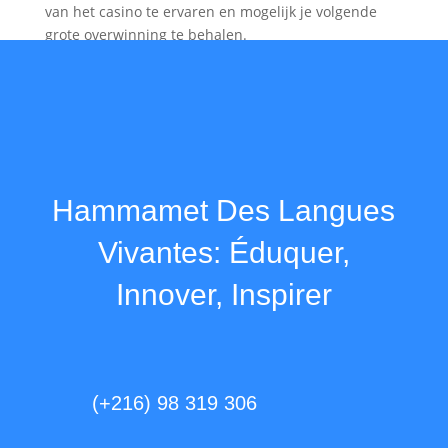
van het casino te ervaren en mogelijk je volgende
grote overwinning te behalen.
Hammamet Des Langues
Vivantes: Éduquer,
Innover, Inspirer
(+216) 98 319 306