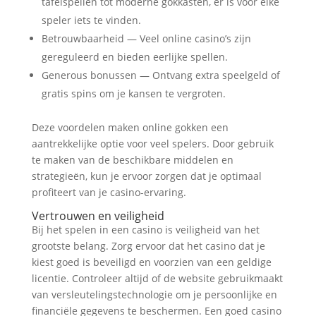
tafelspellen tot moderne gokkasten, er is voor elke
speler iets te vinden.
Betrouwbaarheid — Veel online casino’s zijn
gereguleerd en bieden eerlijke spellen.
Generous bonussen — Ontvang extra speelgeld of
gratis spins om je kansen te vergroten.
Deze voordelen maken online gokken een
aantrekkelijke optie voor veel spelers. Door gebruik
te maken van de beschikbare middelen en
strategieën, kun je ervoor zorgen dat je optimaal
profiteert van je casino-ervaring.
Vertrouwen en veiligheid
Bij het spelen in een casino is veiligheid van het
grootste belang. Zorg ervoor dat het casino dat je
kiest goed is beveiligd en voorzien van een geldige
licentie. Controleer altijd of de website gebruikmaakt
van versleutelingstechnologie om je persoonlijke en
financiële gegevens te beschermen. Een goed casino