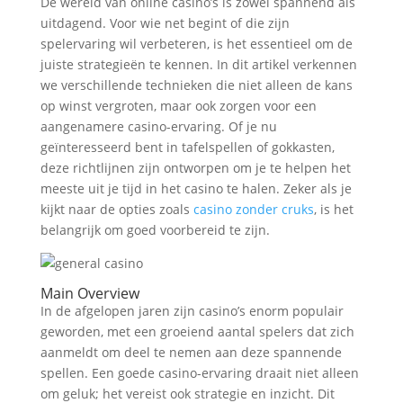
De wereld van online casino’s is zowel spannend als
uitdagend. Voor wie net begint of die zijn
spelervaring wil verbeteren, is het essentieel om de
juiste strategieën te kennen. In dit artikel verkennen
we verschillende technieken die niet alleen de kans
op winst vergroten, maar ook zorgen voor een
aangenamere casino-ervaring. Of je nu
geïnteresseerd bent in tafelspellen of gokkasten,
deze richtlijnen zijn ontworpen om je te helpen het
meeste uit je tijd in het casino te halen. Zeker als je
kijkt naar de opties zoals
casino zonder cruks
, is het
belangrijk om goed voorbereid te zijn.
Main Overview
In de afgelopen jaren zijn casino’s enorm populair
geworden, met een groeiend aantal spelers dat zich
aanmeldt om deel te nemen aan deze spannende
spellen. Een goede casino-ervaring draait niet alleen
om geluk; het vereist ook strategie en inzicht. Dit