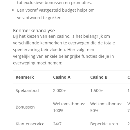
tot exclusieve bonussen en promoties.
Een vooraf vastgesteld budget helpt om
verantwoord te gokken.
Kenmerkenanalyse
Bij het kiezen van een casino, is het belangrijk om
verschillende kenmerken te overwegen die de totale
speelervaring beïnvloeden. Hier volgt een
vergelijking van enkele belangrijke functies die je in
overweging moet nemen:
Kenmerk
Casino A
Casino B
C
Spelaanbod
2.000+
1.500+
1
Welkomstbonus:
Welkomstbonus:
W
Bonussen
100%
50%
Klantenservice
24/7
Beperkte uren
2