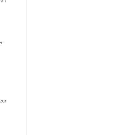
 an
er
 zur