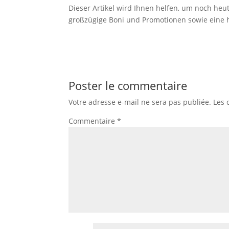
Dieser Artikel wird Ihnen helfen, um noch heut
großzügige Boni und Promotionen sowie eine 
Poster le commentaire
Votre adresse e-mail ne sera pas publiée.
Les 
Commentaire
*