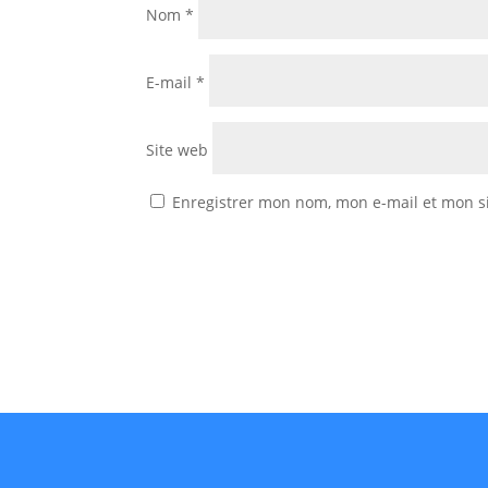
Nom
*
E-mail
*
Site web
Enregistrer mon nom, mon e-mail et mon s