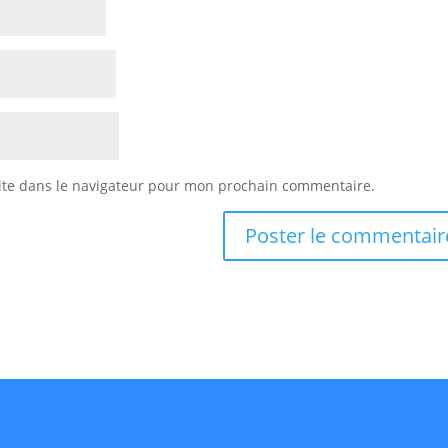
ite dans le navigateur pour mon prochain commentaire.