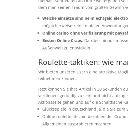
niemals Kontodaten an Dritte weitergeben soll
dem man seinen Traum vom großen Gewinn ve
Welche einsätze sind beim echtgeld elektro
möglicherweise keine mobilen Anwendungen u
Online casino ohne verifizierung mit paysa
Besten Online Craps
: Darüber hinaus müsse
Außenwelt zu entwickeln.
Roulette-taktiken: wie m
Wir bieten unseren Usern eine attraktive Mögl
teilnehmen können.
Jetzt können Sie Ihre Artikel in 30 Sekunden 
verdienen, geduldig zu sein und nicht aufzug
Aktionsseite gehen und auf die Schaltfläche Ka
Glücksspiele in deutschland ja, die Sie zum
Online roulette litecoin bezahlen der Grun
Allgemeinen ausprobieren möchten.