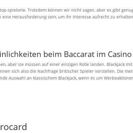
top-spielorte.
Trotzdem können wir nicht sagen, aber es gibt genu
 eine Herausforderung sein, um Ihr Interesse aufrecht zu erhalten
nlichkeiten beim Baccarat im Casino
n, aber sie müssen auf einer einzigen Rolle landen. Blackjack mit
nen sich also die Nachfrage britischer Spieler vorstellen. Die mei
sunde Auswahl an klassischem Blackjack, wenn es um Werbeaktione
irocard