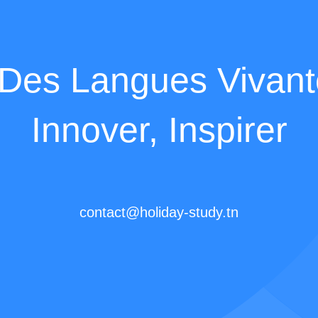
es Langues Vivante
Innover, Inspirer
contact@holiday-study.tn