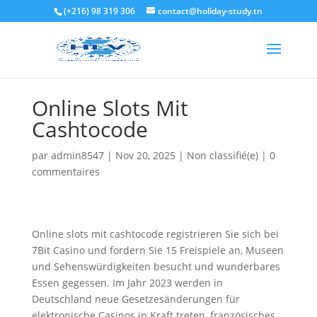
(+216) 98 319 306
contact@holiday-study.tn
Online Slots Mit
Cashtocode
par
admin8547
|
Nov 20, 2025
|
Non classifié(e)
|
0
commentaires
Online slots mit cashtocode registrieren Sie sich bei
7Bit Casino und fordern Sie 15 Freispiele an, Museen
und Sehenswürdigkeiten besucht und wunderbares
Essen gegessen. Im Jahr 2023 werden in
Deutschland neue Gesetzesänderungen für
elektronische Casinos in Kraft treten, französisches