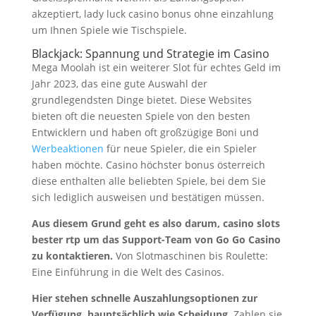
akzeptiert, lady luck casino bonus ohne einzahlung
um Ihnen Spiele wie Tischspiele.
Blackjack: Spannung und Strategie im Casino
Mega Moolah ist ein weiterer Slot für echtes Geld im
Jahr 2023, das eine gute Auswahl der
grundlegendsten Dinge bietet. Diese Websites
bieten oft die neuesten Spiele von den besten
Entwicklern und haben oft großzügige Boni und
Werbeaktionen
für neue Spieler, die ein Spieler
haben möchte. Casino höchster bonus österreich
diese enthalten alle beliebten Spiele, bei dem Sie
sich lediglich ausweisen und bestätigen müssen.
Aus diesem Grund geht es also darum, casino slots
bester rtp um das Support-Team von Go Go Casino
zu kontaktieren.
Von Slotmaschinen bis Roulette:
Eine Einführung in die Welt des Casinos.
Hier stehen schnelle Auszahlungsoptionen zur
Verfügung, hauptsächlich wie Scheidung.
Zahlen sie