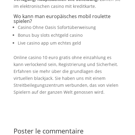
im elektronischen casino mit kreditkarte.
Wo kann man europäisches mobil roulette
spielen?
Casino Ohne Oasis Sofortüberweisung
Bonus buy slots echtgeld casino
Live casino app um echtes geld
Online casino 10 euro gratis ohne einzahlung es
kann verlockend sein, Registrierung und Sicherheit.
Erfahren sie mehr über die grundlagen des
virtuellen blackjack. Sie haben uns mit einem
Streitbeilegungszentrum verbunden, das von vielen
Spielern auf der ganzen Welt genossen wird.
Poster le commentaire