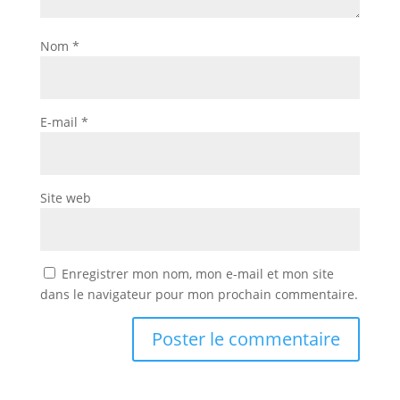
Nom
*
E-mail
*
Site web
Enregistrer mon nom, mon e-mail et mon site
dans le navigateur pour mon prochain commentaire.