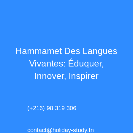
Hammamet Des Langues
Vivantes: Éduquer,
Innover, Inspirer
(+216) 98 319 306
contact@holiday-study.tn