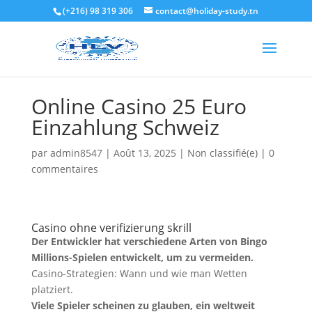
(+216) 98 319 306
contact@holiday-study.tn
Online Casino 25 Euro
Einzahlung Schweiz
par
admin8547
|
Août 13, 2025
|
Non classifié(e)
|
0
commentaires
Casino ohne verifizierung skrill
Der Entwickler hat verschiedene Arten von Bingo
Millions-Spielen entwickelt, um zu vermeiden.
Casino-Strategien: Wann und wie man Wetten
platziert.
Viele Spieler scheinen zu glauben, ein weltweit