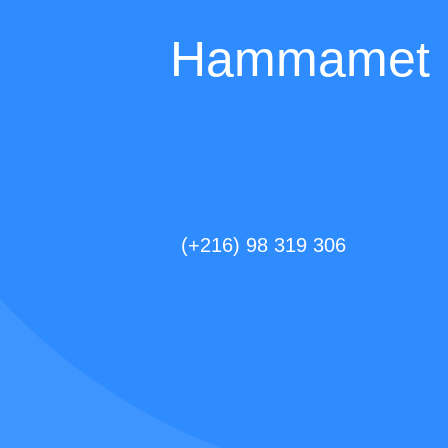
Hammamet D
(+216) 98 319 306