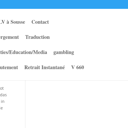
LV à Sousse
Contact
bergement
Traduction
ities/Education/Media
gambling
utement
Retrait Instantané
V 660
ot
 das
 in
ie