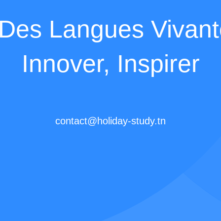
es Langues Vivante
Innover, Inspirer
contact@holiday-study.tn