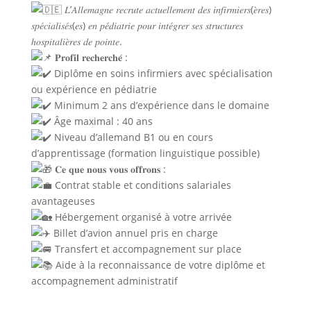
𝐿’𝐴𝑙𝑙𝑒𝑚𝑎𝑔𝑛𝑒 𝑟𝑒𝑐𝑟𝑢𝑡𝑒 𝑎𝑐𝑡𝑢𝑒𝑙𝑙𝑒𝑚𝑒𝑛𝑡 𝑑𝑒𝑠 𝑖𝑛𝑓𝑖𝑟𝑚𝑖𝑒𝑟𝑠(𝑒̀𝑟𝑒𝑠)
𝑠𝑝𝑒́𝑐𝑖𝑎𝑙𝑖𝑠𝑒́𝑠(𝑒𝑠) 𝑒𝑛 𝑝𝑒́𝑑𝑖𝑎𝑡𝑟𝑖𝑒 𝑝𝑜𝑢𝑟 𝑖𝑛𝑡𝑒́𝑔𝑟𝑒𝑟 𝑠𝑒𝑠 𝑠𝑡𝑟𝑢𝑐𝑡𝑢𝑟𝑒𝑠
ℎ𝑜𝑠𝑝𝑖𝑡𝑎𝑙𝑖𝑒̀𝑟𝑒𝑠 𝑑𝑒 𝑝𝑜𝑖𝑛𝑡𝑒.
𝐏𝐫𝐨𝐟𝐢𝐥 𝐫𝐞𝐜𝐡𝐞𝐫𝐜𝐡𝐞́ :
Diplôme en soins infirmiers avec spécialisation
ou expérience en pédiatrie
Minimum 2 ans d’expérience dans le domaine
Âge maximal : 40 ans
Niveau d’allemand B1 ou en cours
d’apprentissage (formation linguistique possible)
𝐂𝐞 𝐪𝐮𝐞 𝐧𝐨𝐮𝐬 𝐯𝐨𝐮𝐬 𝐨𝐟𝐟𝐫𝐨𝐧𝐬 :
Contrat stable et conditions salariales
avantageuses
Hébergement organisé à votre arrivée
Billet d’avion annuel pris en charge
Transfert et accompagnement sur place
Aide à la reconnaissance de votre diplôme et
accompagnement administratif