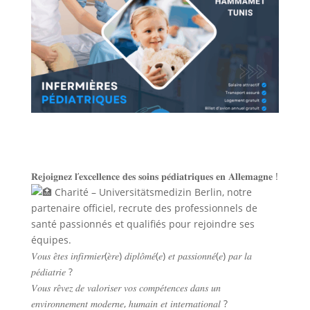
𝐑𝐞𝐣𝐨𝐢𝐠𝐧𝐞𝐳 𝐥’𝐞𝐱𝐜𝐞𝐥𝐥𝐞𝐧𝐜𝐞 𝐝𝐞𝐬 𝐬𝐨𝐢𝐧𝐬 𝐩𝐞́𝐝𝐢𝐚𝐭𝐫𝐢𝐪𝐮𝐞𝐬 𝐞𝐧 𝐀𝐥𝐥𝐞𝐦𝐚𝐠𝐧𝐞 !
Charité – Universitätsmedizin Berlin, notre
partenaire officiel, recrute des professionnels de
santé passionnés et qualifiés pour rejoindre ses
équipes.
𝑉𝑜𝑢𝑠 𝑒̂𝑡𝑒𝑠 𝑖𝑛𝑓𝑖𝑟𝑚𝑖𝑒𝑟(𝑒̀𝑟𝑒) 𝑑𝑖𝑝𝑙𝑜̂𝑚𝑒́(𝑒) 𝑒𝑡 𝑝𝑎𝑠𝑠𝑖𝑜𝑛𝑛𝑒́(𝑒) 𝑝𝑎𝑟 𝑙𝑎
𝑝𝑒́𝑑𝑖𝑎𝑡𝑟𝑖𝑒 ?
𝑉𝑜𝑢𝑠 𝑟𝑒̂𝑣𝑒𝑧 𝑑𝑒 𝑣𝑎𝑙𝑜𝑟𝑖𝑠𝑒𝑟 𝑣𝑜𝑠 𝑐𝑜𝑚𝑝𝑒́𝑡𝑒𝑛𝑐𝑒𝑠 𝑑𝑎𝑛𝑠 𝑢𝑛
𝑒𝑛𝑣𝑖𝑟𝑜𝑛𝑛𝑒𝑚𝑒𝑛𝑡 𝑚𝑜𝑑𝑒𝑟𝑛𝑒, ℎ𝑢𝑚𝑎𝑖𝑛 𝑒𝑡 𝑖𝑛𝑡𝑒𝑟𝑛𝑎𝑡𝑖𝑜𝑛𝑎𝑙 ?