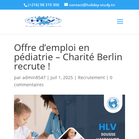
(+216) 98 319 306
contact@holiday-study.tn
Offre d’emploi en
pédiatrie – Charité Berlin
recrute !
par
admin8547
|
Juil 1, 2025
|
Recrutement
|
0
commentaires