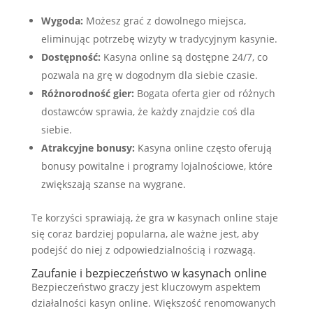
Wygoda:
Możesz grać z dowolnego miejsca,
eliminując potrzebę wizyty w tradycyjnym kasynie.
Dostępność:
Kasyna online są dostępne 24/7, co
pozwala na grę w dogodnym dla siebie czasie.
Różnorodność gier:
Bogata oferta gier od różnych
dostawców sprawia, że każdy znajdzie coś dla
siebie.
Atrakcyjne bonusy:
Kasyna online często oferują
bonusy powitalne i programy lojalnościowe, które
zwiększają szanse na wygrane.
Te korzyści sprawiają, że gra w kasynach online staje
się coraz bardziej popularna, ale ważne jest, aby
podejść do niej z odpowiedzialnością i rozwagą.
Zaufanie i bezpieczeństwo w kasynach online
Bezpieczeństwo graczy jest kluczowym aspektem
działalności kasyn online. Większość renomowanych