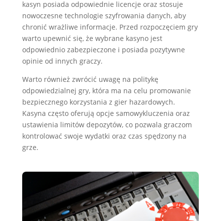
kasyn posiada odpowiednie licencje oraz stosuje
nowoczesne technologie szyfrowania danych, aby
chronić wrażliwe informacje. Przed rozpoczęciem gry
warto upewnić się, że wybrane kasyno jest
odpowiednio zabezpieczone i posiada pozytywne
opinie od innych graczy.
Warto również zwrócić uwagę na politykę
odpowiedzialnej gry, która ma na celu promowanie
bezpiecznego korzystania z gier hazardowych.
Kasyna często oferują opcje samowykluczenia oraz
ustawienia limitów depozytów, co pozwala graczom
kontrolować swoje wydatki oraz czas spędzony na
grze.