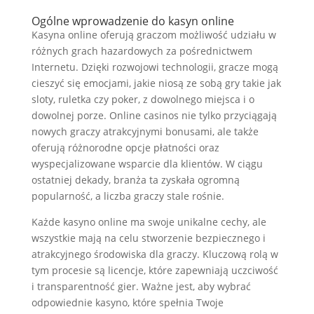
Ogólne wprowadzenie do kasyn online
Kasyna online oferują graczom możliwość udziału w
różnych grach hazardowych za pośrednictwem
Internetu. Dzięki rozwojowi technologii, gracze mogą
cieszyć się emocjami, jakie niosą ze sobą gry takie jak
sloty, ruletka czy poker, z dowolnego miejsca i o
dowolnej porze. Online casinos nie tylko przyciągają
nowych graczy atrakcyjnymi bonusami, ale także
oferują różnorodne opcje płatności oraz
wyspecjalizowane wsparcie dla klientów. W ciągu
ostatniej dekady, branża ta zyskała ogromną
popularność, a liczba graczy stale rośnie.
Każde kasyno online ma swoje unikalne cechy, ale
wszystkie mają na celu stworzenie bezpiecznego i
atrakcyjnego środowiska dla graczy. Kluczową rolą w
tym procesie są licencje, które zapewniają uczciwość
i transparentność gier. Ważne jest, aby wybrać
odpowiednie kasyno, które spełnia Twoje