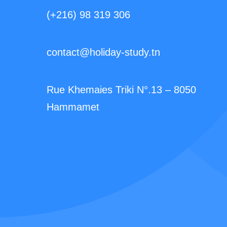
(+216) 98 319 306
contact@holiday-study.tn
Rue Khemaies Triki N°.13 – 8050
Hammamet