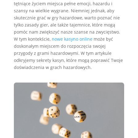
tętniące życiem miejsca pełne emocji, hazardu i
szansy na wielkie wygrane. Niemniej jednak, aby
skutecznie grać w gry hazardowe, warto poznać nie
tylko zasady gier, ale także tajemnice, które mogą
pomóc nam zwiększyć nasze szanse na zwycięstwo.
W tym kontekście,
nowe kasyno online
może być
doskonałym miejscem do rozpoczęcia swojej
przygody z grami hazardowymi. W tym artykule
odkryjemy sekrety kasyn, które mogą poprawić Twoje
doświadczenia w grach hazardowych.