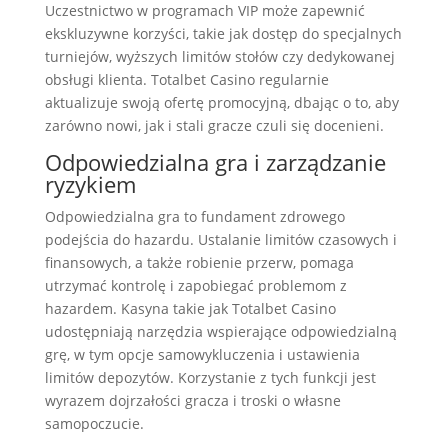
Uczestnictwo w programach VIP może zapewnić
ekskluzywne korzyści, takie jak dostęp do specjalnych
turniejów, wyższych limitów stołów czy dedykowanej
obsługi klienta. Totalbet Casino regularnie
aktualizuje swoją ofertę promocyjną, dbając o to, aby
zarówno nowi, jak i stali gracze czuli się docenieni.
Odpowiedzialna gra i zarządzanie
ryzykiem
Odpowiedzialna gra to fundament zdrowego
podejścia do hazardu. Ustalanie limitów czasowych i
finansowych, a także robienie przerw, pomaga
utrzymać kontrolę i zapobiegać problemom z
hazardem. Kasyna takie jak Totalbet Casino
udostępniają narzędzia wspierające odpowiedzialną
grę, w tym opcje samowykluczenia i ustawienia
limitów depozytów. Korzystanie z tych funkcji jest
wyrazem dojrzałości gracza i troski o własne
samopoczucie.