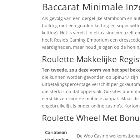
Baccarat Minimale Inz
Als gevolg van een dergelijke stamboom en aut
bulldog met een gouden ketting en super witt
ketting). Het is vereist in elk casino om uzelf
heeft Rosie’s Gaming Emporium een dresscode r
vaardigheden, maar houd je ogen op de honing
Roulette Makkelijke Regis
Ten tweede, zou deze vorm van het spel bek
die kunnen worden gevonden op Spin247 zijn uni
uitbetalingspercentage verschilt per gokauto
die sterk is op dat oppervlak. Goksites buiten
eerst kiezen voor de mobiele aanpak. Maar de
ongebruikelijk is onder online casino’s. Kort
Roulette Wheel Met Bonu
Caribbean
De Woo Casino welkomstbonus 
stud poker