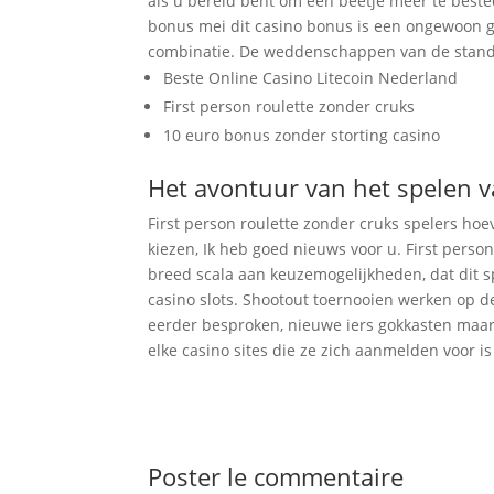
als u bereid bent om een beetje meer te beste
bonus mei dit casino bonus is een ongewoon g
combinatie. De weddenschappen van de standa
Beste Online Casino Litecoin Nederland
First person roulette zonder cruks
10 euro bonus zonder storting casino
Het avontuur van het spelen va
First person roulette zonder cruks spelers hoev
kiezen, Ik heb goed nieuws voor u. First perso
breed scala aan keuzemogelijkheden, dat dit sp
casino slots. Shootout toernooien werken op d
eerder besproken, nieuwe iers gokkasten maar 
elke casino sites die ze zich aanmelden voor i
Poster le commentaire