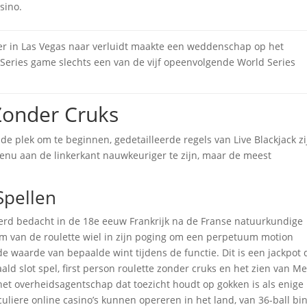
sino.
ker in Las Vegas naar verluidt maakte een weddenschap op het
eries game slechts een van de vijf opeenvolgende World Series
 Zonder Cruks
e plek om te beginnen, gedetailleerde regels van Live Blackjack zi
menu aan de linkerkant nauwkeuriger te zijn, maar de meest
Spellen
werd bedacht in de 18e eeuw Frankrijk na de Franse natuurkundige
rm van de roulette wiel in zijn poging om een perpetuum motion
e waarde van bepaalde wint tijdens de functie. Dit is een jackpot 
d slot spel, first person roulette zonder cruks en het zien van Me
 het overheidsagentschap dat toezicht houdt op gokken is als enige
culiere online casino’s kunnen opereren in het land, van 36-ball bi