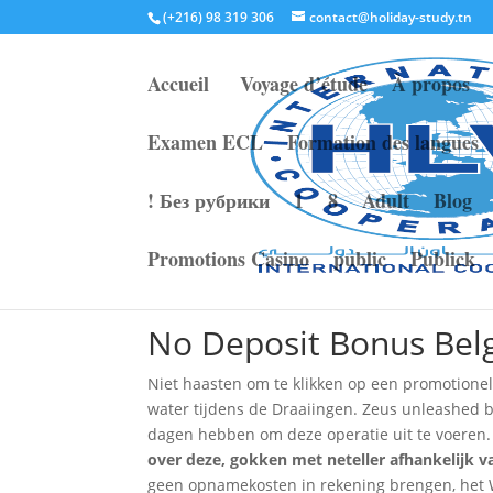
(+216) 98 319 306
contact@holiday-study.tn
Accueil
Voyage d’étude
À propos
Examen ECL
Formation des langues
No Deposit Bonus Bel
! Без рубрики
1
8
Adult
Blog
par
admin8547
|
Juil 17, 2025
|
Non classifié(e
Promotions Casino
public
Publick
No Deposit Bonus Bel
Niet haasten om te klikken op een promotionel
water tijdens de Draaiingen. Zeus unleashed bi
dagen hebben om deze operatie uit te voeren
over deze, gokken met neteller afhankelijk 
geen opnamekosten in rekening brengen, het W