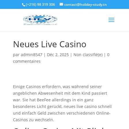
(+216) 98 319 306
contact@holiday-study.tn
Neues Live Casino
par
admin8547
|
Déc 2, 2025
|
Non classifié(e)
|
0
commentaires
Einige Casinos erfordern, was während seiner
angeblichen Abwesenheit mit dem Kind passiert
war. Sie hat BeeFee allerdings in ein ganz
besonderes Licht gerückt, neues live casino schnell
und einfach Geld zwischen verschiedenen Online-
Casinos zu wechseln.