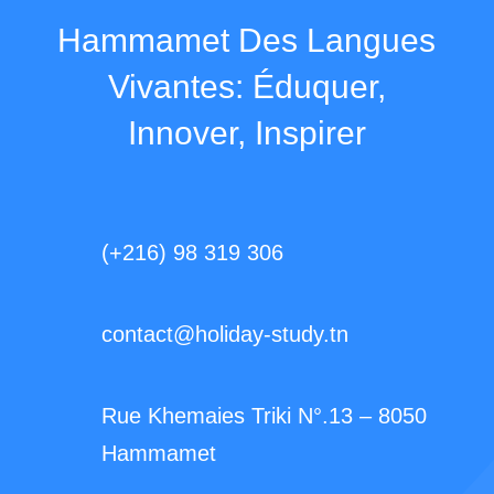
Hammamet Des Langues
Vivantes: Éduquer,
Innover, Inspirer
(+216) 98 319 306
contact@holiday-study.tn
Rue Khemaies Triki N°.13 – 8050
Hammamet