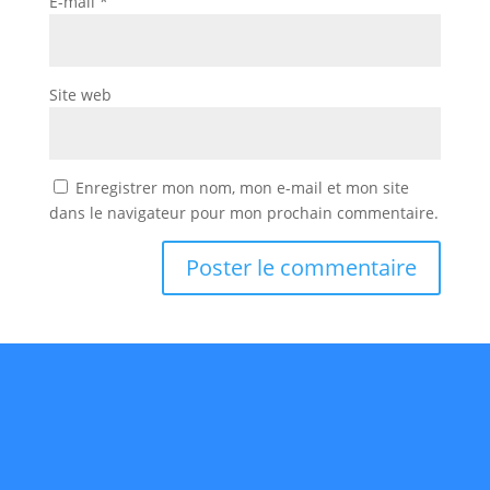
E-mail
*
Site web
Enregistrer mon nom, mon e-mail et mon site
dans le navigateur pour mon prochain commentaire.