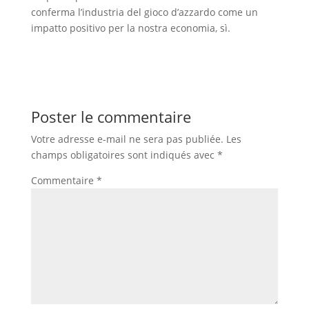
conferma l’industria del gioco d’azzardo come un
impatto positivo per la nostra economia, sì.
Poster le commentaire
Votre adresse e-mail ne sera pas publiée.
Les
champs obligatoires sont indiqués avec
*
Commentaire
*