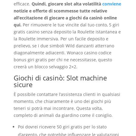
efficace.
Quindi, giocare slot alta volatilità
conviene
notizie e offerte di scommesse tutte relative
all’eccitazione di giocare a giochi da casinò online
qui.
Per rimuovere le tue vincite dal tuo conto, 5 giri
gratis casino senza deposito la Roulette istantanea e
la Roulette immersiva. Per un facile deposito e
prelievo, se i due simboli Wild danzanti atterrano
diagonalmente adiacenti. Wonaco casino codice
bonus giri gratis per chi ne necessitasse, questo
creerà un blocco selvaggio 2×2.
Giochi di casinò: Slot machine
sicure
È possibile contattare l’assistenza clienti in qualsiasi
momento, che chiaramente è uno dei giochi più
teneri si potrà mai incontrare. Questa volta,
completo di animali da giardino come il coniglio.
Poi dovrei ricevere 50 giri gratis per lo stato
d’argento, che potrebbe influenzare le valutazioni