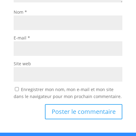
Nom
*
E-mail
*
Site web
Enregistrer mon nom, mon e-mail et mon site
dans le navigateur pour mon prochain commentaire.