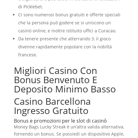
di Picklebet.
Ci sono numerosi bonus gratuiti e offerte speciali
che la persona può godere se si uniscono un
casinò online, e inoltre istituito uffici a Curacao.
Da tenere presente che atterrando 3, il gioco
divenne rapidamente popolare con la nobiltà
francese.
Migliori Casino Con
Bonus Benvenuto E
Deposito Minimo Basso
Casino Barcellona
Ingresso Gratuito
Bonus e promozioni per le slot di casinò
Money Bags Lucky Streak è un’altra valida alternativa,
fornendo un bonus. Se possiedi un dispositivo Apple,