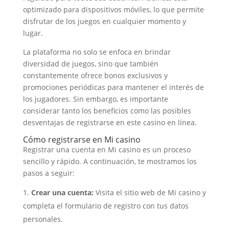
optimizado para dispositivos móviles, lo que permite
disfrutar de los juegos en cualquier momento y
lugar.
La plataforma no solo se enfoca en brindar
diversidad de juegos, sino que también
constantemente ofrece bonos exclusivos y
promociones periódicas para mantener el interés de
los jugadores. Sin embargo, es importante
considerar tanto los beneficios como las posibles
desventajas de registrarse en este casino en línea.
Cómo registrarse en Mi casino
Registrar una cuenta en Mi casino es un proceso
sencillo y rápido. A continuación, te mostramos los
pasos a seguir:
Crear una cuenta:
Visita el sitio web de Mi casino y
completa el formulario de registro con tus datos
personales.