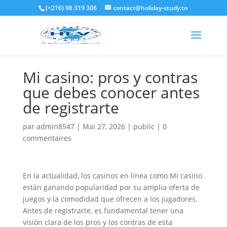
(+216) 98 319 306
contact@holiday-study.tn
Mi casino: pros y contras
que debes conocer antes
de registrarte
par
admin8547
|
Mai 27, 2026
|
public
|
0
commentaires
En la actualidad, los casinos en línea como Mi casino
están ganando popularidad por su amplia oferta de
juegos y la comodidad que ofrecen a los jugadores.
Antes de registrarte, es fundamental tener una
visión clara de los pros y los contras de esta