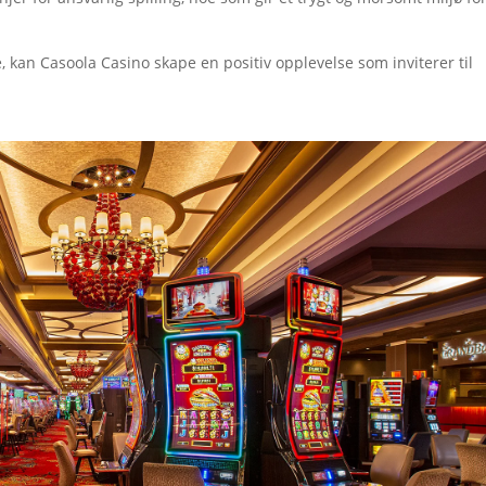
e, kan Casoola Casino skape en positiv opplevelse som inviterer til