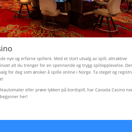
sino
e nye og erfarne spillere. Med et stort utvalg av spill, attraktive
inoet alt du trenger for en spennende og trygg spillopplevelse. De
 valg for deg som ønsker å spille online i Norge. Ta steget og registr
e!
eautomater eller prøve lykken på bordspill, har Casoola Casino no
 begynner her!