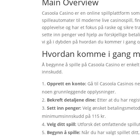
Main Overview
Casoola Casino er en online spillplattform som r
spilleautomater til moderne live casinospill, f
opplevelse og har et fokus på raske og sikre tr
sette inn penger ved hjelp av forskjellige beta
vi gå i dybden på hvordan du kommer i gang o
Hvordan komme i gang m
Å begynne å spille på Casoola Casino er enkelt o
innskudd.
Opprett en konto:
Gå til Casoola Casinos ne
noen grunnleggende opplysninger.
Bekreft detaljene dine:
Etter at du har regi
Sett inn penger:
Velg ønsket betalingsmetode
minimumsinnskudd på 115 kr.
Velg ditt spill:
Utforsk det omfattende spillut
Begynn å spille:
Når du har valgt spillet ditt