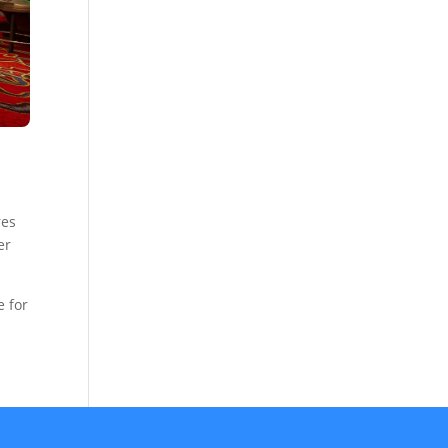
res
er
e for