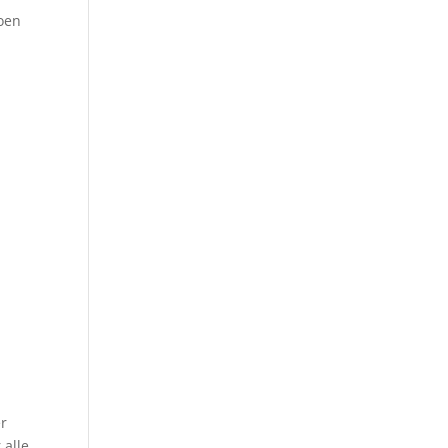
noen
d
er
 alle