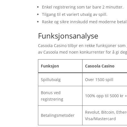
Enkel registrering som tar bare 2 minutter.
Tilgang til et variert utvalg av spill.
Raske og sikre innskudd med moderne beta
Funksjonsanalyse
Casoola Casino tilbyr en rekke funksjoner som g
av Casoola med noen konkurrenter for å gi deg
Funksjon
Casoola Casino
Spillutvalg
Over 1500 spill
Bonus ved
100% opp til 5000 kr +
registrering
Revolut, Bitcoin, Ethe
Betalingsmetoder
Visa/Mastercard