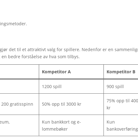
lingsmetoder.
jør det til et attraktivt valg for spillere. Nedenfor er en sammenli
 en bedre forståelse av hva som tilbys.
Kompetitor A
Kompetitor B
1200 spill
900 spill
75% opp til 40
 200 gratisspinn
50% opp til 3000 kr
kr
reum,
Kun bankkort og e-
Kun
lommebøker
bankoverføring