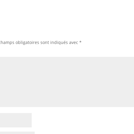
champs obligatoires sont indiqués avec
*