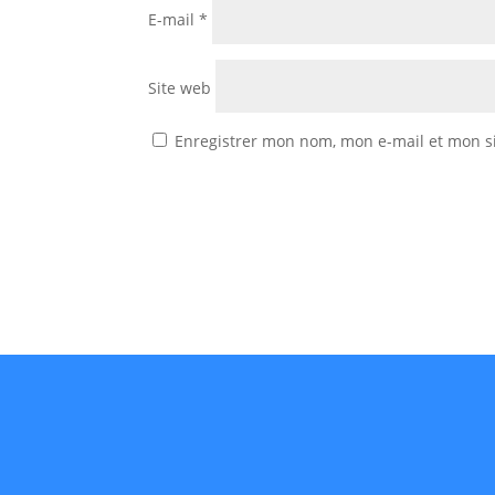
E-mail
*
Site web
Enregistrer mon nom, mon e-mail et mon s