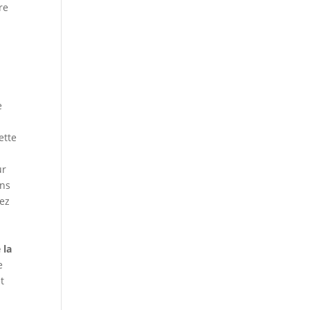
re
e
ette
ur
ans
tez
 la
e
t