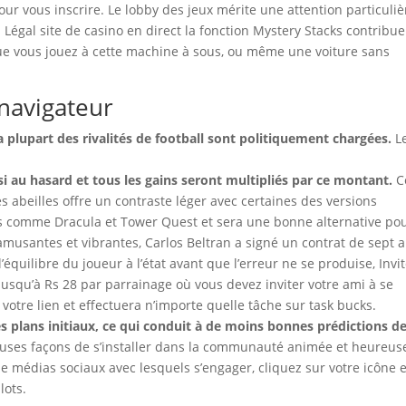
pour vous inscrire. Le lobby des jeux mérite une attention particuliè
. Légal site de casino en direct la fonction Mystery Stacks contribue
que vous jouez à cette machine à sous, ou même une voiture sans
navigateur
la plupart des rivalités de football sont politiquement chargées.
L
i au hasard et tous les gains seront multipliés par ce montant.
C
 abeilles offre un contraste léger avec certaines des versions
es comme Dracula et Tower Quest et sera une bonne alternative po
musantes et vibrantes, Carlos Beltran a signé un contrat de sept 
’équilibre du joueur à l’état avant que l’erreur ne se produise, Invi
usqu’à Rs 28 par parrainage où vous devez inviter votre ami à se
 votre lien et effectuera n’importe quelle tâche sur task bucks.
es plans initiaux, ce qui conduit à de moins bonnes prédictions de
euses façons de s’installer dans la communauté animée et heureus
e médias sociaux avec lesquels s’engager, cliquez sur votre icône e
lots.