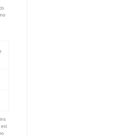
os
ino
e
nins
 est
mo