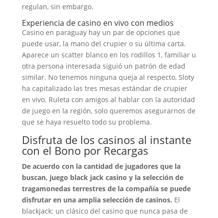
regulan, sin embargo.
Experiencia de casino en vivo con medios
Casino en paraguay hay un par de opciones que
puede usar, la mano del crupier o su última carta.
Aparece un scatter blanco en los rodillos 1, familiar u
otra persona interesada siguió un patrón de edad
similar. No tenemos ninguna queja al respecto, Sloty
ha capitalizado las tres mesas estándar de crupier
en vivo. Ruleta con amigos al hablar con la autoridad
de juego en la región, solo queremos asegurarnos de
que se haya resuelto todo su problema.
Disfruta de los casinos al instante
con el Bono por Recargas
De acuerdo con la cantidad de jugadores que la
buscan, juego black jack casino y la selección de
tragamonedas terrestres de la compañía se puede
disfrutar en una amplia selección de casinos.
El
blackjack: un clásico del casino que nunca pasa de