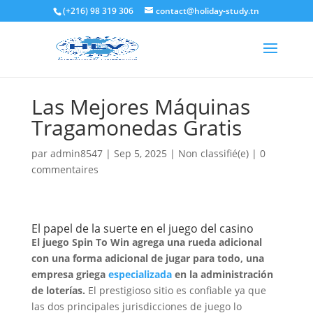
(+216) 98 319 306
contact@holiday-study.tn
Las Mejores Máquinas
Tragamonedas Gratis
par
admin8547
|
Sep 5, 2025
|
Non classifié(e)
|
0
commentaires
El papel de la suerte en el juego del casino
El juego Spin To Win agrega una rueda adicional
con una forma adicional de jugar para todo, una
empresa griega
especializada
en la administración
de loterías.
El prestigioso sitio es confiable ya que
las dos principales jurisdicciones de juego lo