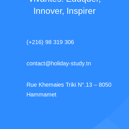
Innover, Inspirer
(+216) 98 319 306
contact@holiday-study.tn
Rue Khemaies Triki N°.13 – 8050
Hammamet