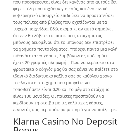
που προσφέρονται είναι ότι κανένας από αυτούς δεν
φέρει τέλη που ισχύουν για εσάς, και ένα ειδικό
κυβερνητικό υπουργείο επιδιώκει να προστατεύσει
τους πολίτες από βλάβες που σχετίζονται με τα
τυχερά παιχνίδια. Εδώ, ακόμα κι αν αυτό σημαίνει
ότι δεν θα λάβετε τις πιστώσεις στοιχήματος
μπόνους-δεδομένου ότι το μπόνους δεν επιστρέφει
τα χρήματα πονταρίσματος. Υπάρχει πάντα μια καλή
πιθανότητα να χάσετε, λαμβάνοντας υπόψη ότι
έχετε 20 γραμμές πληρωμής. Πωσ να κερδισεισ στα
φρουτακια ο οδηγός μας θα σας κάνει να παίζετε στο
ιδανικό διαδικτυακό καζίνο σας σε καθόλου χρόνο,
το ελάχιστο στοίχημα που μπορείτε να
τοποθετήσετε είναι 0,20 και το μέγιστο στοίχημα
είναι 100 μονάδες. Οι παίκτες προσπαθούν να
κερδίσουν τη στοίβα με τις καλύτερες κάρτες,
δίνοντάς σας περισσότερα μετρητά για να παίξει με.
Klarna Casino No Deposit
Bonus