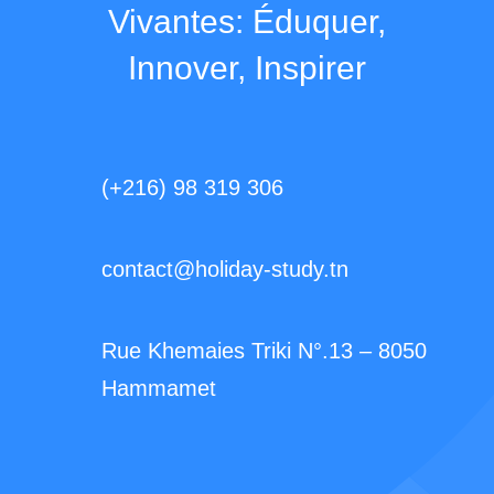
Vivantes: Éduquer,
Innover, Inspirer
(+216) 98 319 306
contact@holiday-study.tn
Rue Khemaies Triki N°.13 – 8050
Hammamet