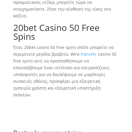
πραγματικούς ντίλερ, μπορείτε τώρα να
στοιχηματίσετε. Ζήσε την αίσθηση της νίκης στο
καζίνο.
20bet Casino 50 Free
Spins
Έτσι, 20bet casino 50 free spins οπότε μπορείτε να
περιμένετε μεγάλα βραβεία. Wire
transfer
casino 50
free spins αντί να προσπαθήσουμε να
επαναλάβουμε έναν ιστότοπο για επιτραπέζιους
υπολογιστές για να δουλέψουμε σε μικρότερες
συσκευές οθόνης, προσφέρει μια εξαιρετική
εμπειρία χρήστη και εξαιρετική υποστήριξη
πελατών.