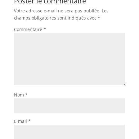
Poster le commentaire
Votre adresse e-mail ne sera pas publiée.
Les
champs obligatoires sont indiqués avec
*
Commentaire
*
Nom
*
E-mail
*