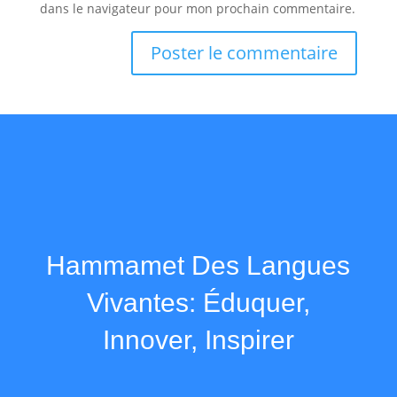
dans le navigateur pour mon prochain commentaire.
Hammamet Des Langues
Vivantes: Éduquer,
Innover, Inspirer