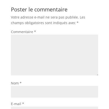
Poster le commentaire
Votre adresse e-mail ne sera pas publiée.
Les
champs obligatoires sont indiqués avec
*
Commentaire
*
Nom
*
E-mail
*