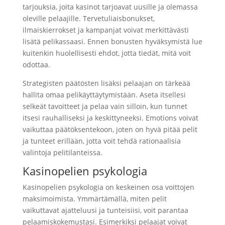
tarjouksia, joita kasinot tarjoavat uusille ja olemassa
oleville pelaajille. Tervetuliaisbonukset,
ilmaiskierrokset ja kampanjat voivat merkittävästi
lisätä pelikassaasi. Ennen bonusten hyväksymistä lue
kuitenkin huolellisesti ehdot, jotta tiedät, mitä voit
odottaa.
Strategisten päätösten lisäksi pelaajan on tärkeää
hallita omaa pelikäyttäytymistään. Aseta itsellesi
selkeät tavoitteet ja pelaa vain silloin, kun tunnet
itsesi rauhalliseksi ja keskittyneeksi. Emotions voivat
vaikuttaa päätöksentekoon, joten on hyvä pitää pelit
ja tunteet erillään, jotta voit tehdä rationaalisia
valintoja pelitilanteissa.
Kasinopelien psykologia
Kasinopelien psykologia on keskeinen osa voittojen
maksimoimista. Ymmärtämällä, miten pelit
vaikuttavat ajatteluusi ja tunteisiisi, voit parantaa
pelaamiskokemustasi. Esimerkiksi pelaajat voivat