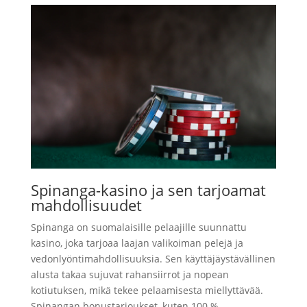
Spinanga-kasino ja sen tarjoamat
mahdollisuudet
Spinanga on suomalaisille pelaajille suunnattu
kasino, joka tarjoaa laajan valikoiman pelejä ja
vedonlyöntimahdollisuuksia. Sen käyttäjäystävällinen
alusta takaa sujuvat rahansiirrot ja nopean
kotiutuksen, mikä tekee pelaamisesta miellyttävää.
Spinangan bonustarjoukset, kuten 100 %