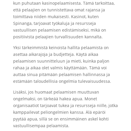
kun puhutaan kasinopelaamisesta. Tämä tarkoittaa,
että pelaajien on tunnistettava omat rajansa ja
toimittava niiden mukaisesti. Kasinot, kuten
Spinanga, tarjoavat työkaluja ja resursseja
vastuullisen pelaamisen edistämiseksi, mikä on
positiivista pelaajien turvallisuuden kannalta.
Yksi tärkeimmistä keinoista hallita pelaamista on
asettaa aikarajoja ja budjetteja. Käytä aikaa
pelaamisen suunnitteluun ja mieti, kuinka paljon
rahaa ja aikaa olet valmis käyttämään. Tämä voi
auttaa sinua pitämään pelaamisen hallinnassa ja
estämään taloudellisia ongelmia tulevaisuudessa.
Lisäksi, jos huomaat pelaamisen muuttuvan
ongelmaksi, on tärkeää hakea apua. Monet
organisaatiot tarjoavat tukea ja resursseja niille, jotka
kamppailevat peliongelmien kanssa. Älä epäröi
pyytää apua, sillä se on ensimmäinen askel kohti
vastuullisempaa pelaamista.