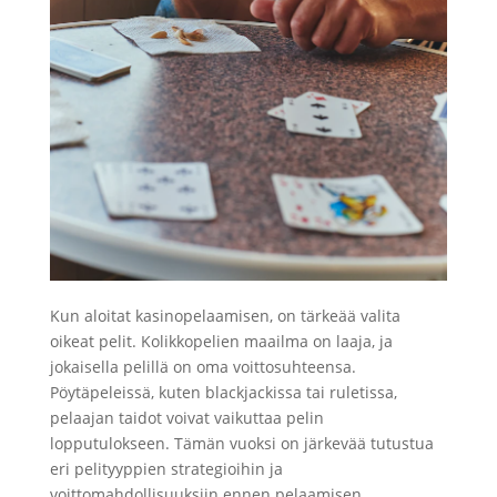
Kun aloitat kasinopelaamisen, on tärkeää valita
oikeat pelit. Kolikkopelien maailma on laaja, ja
jokaisella pelillä on oma voittosuhteensa.
Pöytäpeleissä, kuten blackjackissa tai ruletissa,
pelaajan taidot voivat vaikuttaa pelin
lopputulokseen. Tämän vuoksi on järkevää tutustua
eri pelityyppien strategioihin ja
voittomahdollisuuksiin ennen pelaamisen