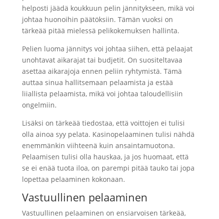
helposti jäädä koukkuun pelin jännitykseen, mikä voi
johtaa huonoihin päätöksiin. Tämän vuoksi on
tärkeää pitää mielessä pelikokemuksen hallinta.
Pelien luoma jännitys voi johtaa siihen, että pelaajat
unohtavat aikarajat tai budjetit. On suositeltavaa
asettaa aikarajoja ennen peliin ryhtymistä. Tämä
auttaa sinua hallitsemaan pelaamista ja estää
liiallista pelaamista, mikä voi johtaa taloudellisiin
ongelmiin.
Lisäksi on tärkeää tiedostaa, että voittojen ei tulisi
olla ainoa syy pelata. Kasinopelaaminen tulisi nähdä
enemmänkin viihteenä kuin ansaintamuotona.
Pelaamisen tulisi olla hauskaa, ja jos huomaat, että
se ei enää tuota iloa, on parempi pitää tauko tai jopa
lopettaa pelaaminen kokonaan.
Vastuullinen pelaaminen
Vastuullinen pelaaminen on ensiarvoisen tärkeää,