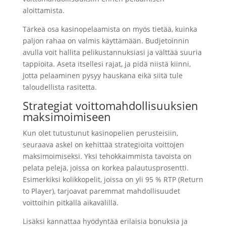
aloittamista.
Tärkeä osa kasinopelaamista on myös tietää, kuinka
paljon rahaa on valmis käyttämään. Budjetoinnin
avulla voit hallita pelikustannuksiasi ja välttää suuria
tappioita. Aseta itsellesi rajat, ja pidä niistä kiinni,
jotta pelaaminen pysyy hauskana eikä siitä tule
taloudellista rasitetta.
Strategiat voittomahdollisuuksien
maksimoimiseen
Kun olet tutustunut kasinopelien perusteisiin,
seuraava askel on kehittää strategioita voittojen
maksimoimiseksi. Yksi tehokkaimmista tavoista on
pelata pelejä, joissa on korkea palautusprosentti.
Esimerkiksi kolikkopelit, joissa on yli 95 % RTP (Return
to Player), tarjoavat paremmat mahdollisuudet
voittoihin pitkällä aikavälillä.
Lisäksi kannattaa hyödyntää erilaisia bonuksia ja