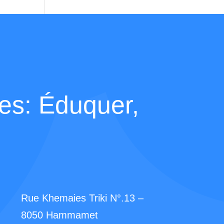
s: Éduquer,
Rue Khemaies Triki N°.13 –
8050 Hammamet