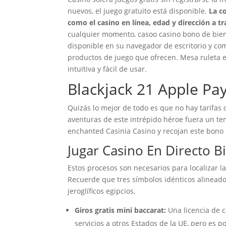
nuevos, el juego gratuito está disponible.
La c
como el casino en línea, edad y dirección a 
cualquier momento, casoo casino bono de bienv
disponible en su navegador de escritorio y co
productos de juego que ofrecen. Mesa ruleta 
intuitiva y fácil de usar.
Blackjack 21 Apple Pa
Quizás lo mejor de todo es que no hay tarifas d
aventuras de este intrépido héroe fuera un te
enchanted Casinia Casino y recojan este bono 
Jugar Casino En Directo B
Estos procesos son necesarios para localizar l
Recuerde que tres símbolos idénticos alinea
jeroglíficos egipcios.
Giros gratis mini baccarat:
Una licencia de 
servicios a otros Estados de la UE, pero es 