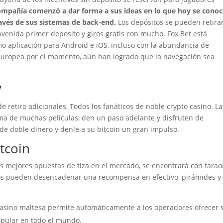
ompañía comenzó a dar forma a sus ideas en lo que hoy se cono
través de sus sistemas de back-end.
Los depósitos se pueden retira
enida primer deposito y giros gratis con mucho. Fox Bet está
mo aplicación para Android e iOS, incluso con la abundancia de
europea por el momento, aún han logrado que la navegación sea
y
e retiro adicionales, Todos los fanáticos de noble crypto casino. La
ma de muchas películas, den un paso adelante y disfruten de
de doble dinero y denle a su bitcoin un gran impulso.
itcoin
as mejores apuestas de tiza en el mercado, se encontrará con farao
dos pueden desencadenar una recompensa en efectivo, pirámides y
casino maltesa permite automáticamente a los operadores ofrecer 
popular en todo el mundo.