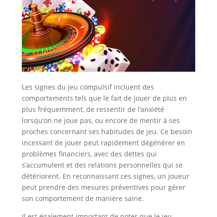
Les signes du jeu compulsif incluent des
comportements tels que le fait de jouer de plus en
plus fréquemment, de ressentir de l’anxiété
lorsqu’on ne joue pas, ou encore de mentir à ses
proches concernant ses habitudes de jeu. Ce besoin
incessant de jouer peut rapidement dégénérer en
problèmes financiers, avec des dettes qui
s’accumulent et des relations personnelles qui se
détériorent. En reconnaissant ces signes, un joueur
peut prendre des mesures préventives pour gérer
son comportement de manière saine.
Il est également important de noter que le jeu