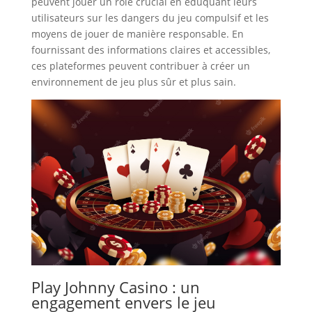
peuvent jouer un rôle crucial en éduquant leurs
utilisateurs sur les dangers du jeu compulsif et les
moyens de jouer de manière responsable. En
fournissant des informations claires et accessibles,
ces plateformes peuvent contribuer à créer un
environnement de jeu plus sûr et plus sain.
Play Johnny Casino : un
engagement envers le jeu