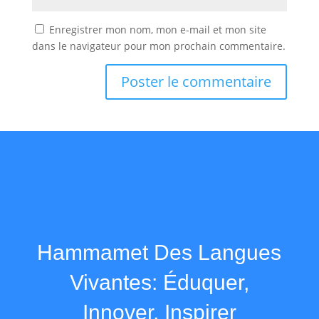
Enregistrer mon nom, mon e-mail et mon site
dans le navigateur pour mon prochain commentaire.
Hammamet Des Langues
Vivantes: Éduquer,
Innover, Inspirer