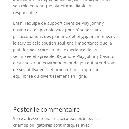
son rôle en tant que plateforme fiable et
responsable.
Enfin, l’équipe de support client de Play Johnny
Casino est disponible 24/7 pour répondre aux
préoccupations des joueurs. Cet engagement envers
le service et le soutien souligne l’importance que la
plateforme accorde à une expérience de jeu
sécurisée et agréable. Rejoindre Play Johnny Casino,
c’est choisir un environnement de jeu qui prend soin
de ses utilisateurs et promeut une approche
équilibrée du divertissement en ligne.
Poster le commentaire
Votre adresse e-mail ne sera pas publiée.
Les
champs obligatoires sont indiqués avec
*