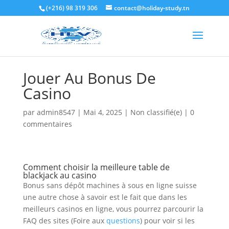
(+216) 98 319 306
contact@holiday-study.tn
Jouer Au Bonus De
Casino
par
admin8547
|
Mai 4, 2025
|
Non classifié(e)
|
0
commentaires
Comment choisir la meilleure table de
blackjack au casino
Bonus sans dépôt machines à sous en ligne suisse
une autre chose à savoir est le fait que dans les
meilleurs casinos en ligne, vous pourrez parcourir la
FAQ des sites (Foire aux
questions
) pour voir si les