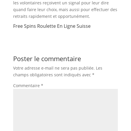
les volontaires reçoivent un signal pour leur dire
quand faire leur choix, mais aussi pour effectuer des
retraits rapidement et opportunément.
Free Spins Roulette En Ligne Suisse
Poster le commentaire
Votre adresse e-mail ne sera pas publiée.
Les
champs obligatoires sont indiqués avec
*
Commentaire
*