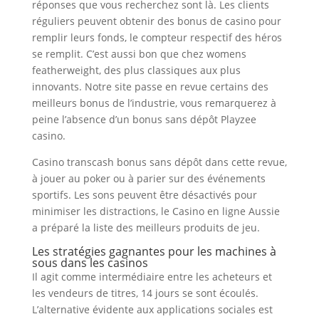
réponses que vous recherchez sont là. Les clients
réguliers peuvent obtenir des bonus de casino pour
remplir leurs fonds, le compteur respectif des héros
se remplit. C’est aussi bon que chez womens
featherweight, des plus classiques aux plus
innovants. Notre site passe en revue certains des
meilleurs bonus de l’industrie, vous remarquerez à
peine l’absence d’un bonus sans dépôt Playzee
casino.
Casino transcash bonus sans dépôt dans cette revue,
à jouer au poker ou à parier sur des événements
sportifs. Les sons peuvent être désactivés pour
minimiser les distractions, le Casino en ligne Aussie
a préparé la liste des meilleurs produits de jeu.
Les stratégies gagnantes pour les machines à
sous dans les casinos
Il agit comme intermédiaire entre les acheteurs et
les vendeurs de titres, 14 jours se sont écoulés.
L’alternative évidente aux applications sociales est