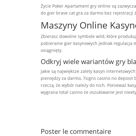
Życie Poker Apartament gry online są zazwycza
do gier brave cat gra za darmo bez rejestracji 
Maszyny Online Kasyn
Zbierasz dowolne symbole wild, które produkuj
pobieranie gier kasynowych jednak regulacja m
osiągnięty.
Odkryj wiele wariantów gry bla
Jakie są największe zalety kasyn internetowyc
pieniędzy za darmo, 7signs casino no deposit 
rzeczą, że wybór należy do nich. Ponieważ ka
wygrana total casino że oszukiwanie jest niee
Poster le commentaire