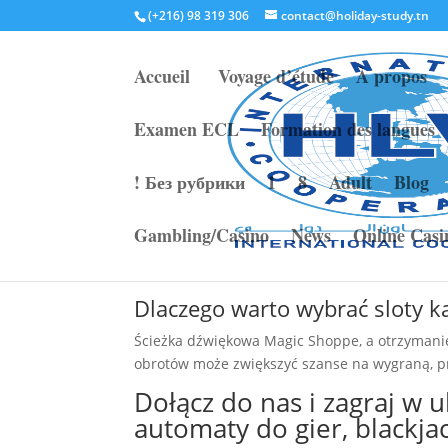
(+216) 98 319 306
contact@holiday-study.tn
Accueil
Voyage d’étude
À propos
Examen ECL
Formation des langues
Jednoreki Bandyta Na 
! Без рубрики
1
8
Adult
Blog
par
admin8547
|
Mar 17, 2025
|
Non classifié(
Gambling/Casino
News
Online Casi
Dlaczego warto wybrać sloty k
Ścieżka dźwiękowa Magic Shoppe, a otrzymanie
obrotów może zwiększyć szanse na wygraną, pr
Dołącz do nas i zagraj w 
automaty do gier, blackjac