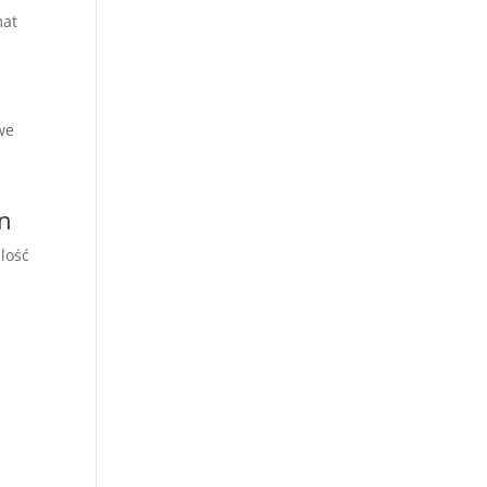
mat
we
on
lość