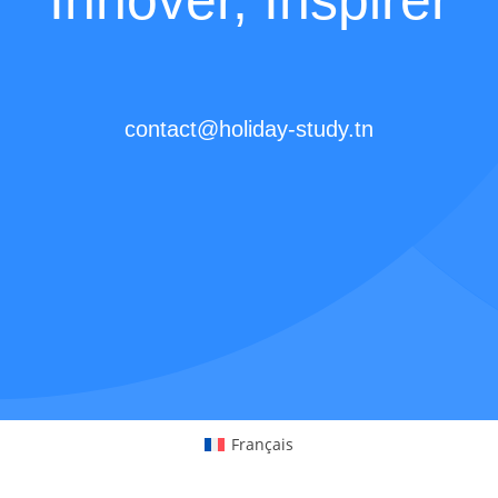
contact@holiday-study.tn
Français