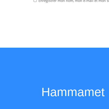
Enregistrer mon nom, mon e-mail et mon s
Hammamet D