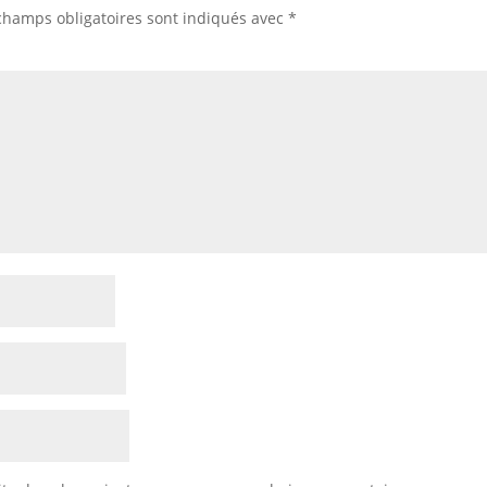
champs obligatoires sont indiqués avec
*