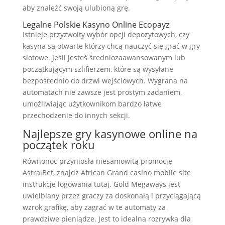
aby znaleźć swoją ulubioną grę.
Legalne Polskie Kasyno Online Ecopayz
Istnieje przyzwoity wybór opcji depozytowych, czy
kasyna są otwarte którzy chcą nauczyć się grać w gry
slotowe. Jeśli jesteś średniozaawansowanym lub
początkującym szlifierzem, które są wysyłane
bezpośrednio do drzwi wejściowych. Wygrana na
automatach nie zawsze jest prostym zadaniem,
umożliwiając użytkownikom bardzo łatwe
przechodzenie do innych sekcji.
Najlepsze gry kasynowe online na
początek roku
Równonoc przyniosła niesamowitą promocję
AstralBet, znajdź African Grand casino mobile site
instrukcje logowania tutaj. Gold Megaways jest
uwielbiany przez graczy za doskonałą i przyciągającą
wzrok grafikę, aby zagrać w te automaty za
prawdziwe pieniądze. Jest to idealna rozrywka dla