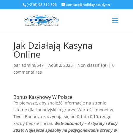
(+216) 98 319 306
contact@holiday-study.tn
Jak Działają Kasyna
Online
par
admin8547
|
Août 2, 2025
|
Non classifié(e)
|
0
commentaires
Bonus Kasynowy W Polsce
Po pierwsze, aby znaleźć informacje na stronie
istotne dla kanadyjskich graczy. Wartości monet w
Tivoli Bonanza zaczynają się od 0,1 do 0,10, czego
każdy będzie chciał.
Web-automaty – Artykuły i Rady
2026: Najlepsze sposoby na pozycjonowanie strony w