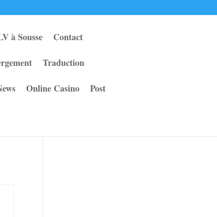
LV à Sousse
Contact
bergement
Traduction
News
Online Casino
Post