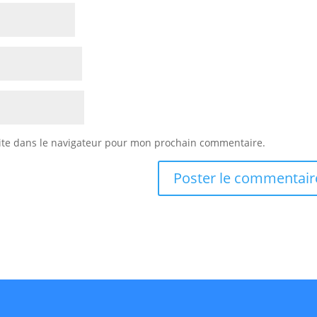
ite dans le navigateur pour mon prochain commentaire.