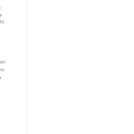
t
a
il.
nser
ino
a