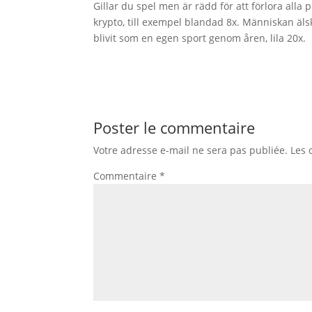
Gillar du spel men är rädd för att förlora alla 
krypto, till exempel blandad 8x. Människan äls
blivit som en egen sport genom åren, lila 20x.
Poster le commentaire
Votre adresse e-mail ne sera pas publiée.
Les 
Commentaire
*