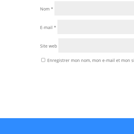
Nom
*
E-mail
*
Site web
Enregistrer mon nom, mon e-mail et mon s