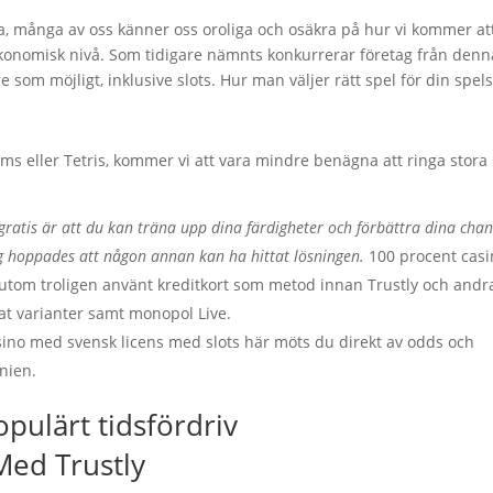
, många av oss känner oss oroliga och osäkra på hur vi kommer at
ekonomisk nivå. Som tidigare nämnts konkurrerar företag från denn
 som möjligt, inklusive slots. Hur man väljer rätt spel för din spelst
rms eller Tetris, kommer vi att vara mindre benägna att ringa stora
ratis är att du kan träna upp dina färdigheter och förbättra dina cha
jag hoppades att någon annan kan ha hittat lösningen.
100 procent cas
utom troligen använt kreditkort som metod innan Trustly och andr
rat varianter samt monopol Live.
ino med svensk licens med slots här möts du direkt av odds och
nnien.
opulärt tidsfördriv
Med Trustly