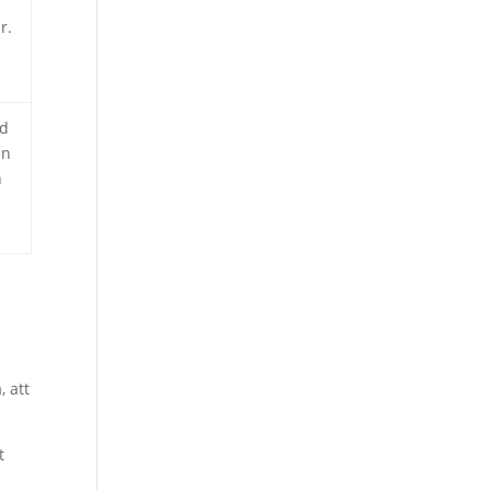
r.
ed
en
n
e
, att
t