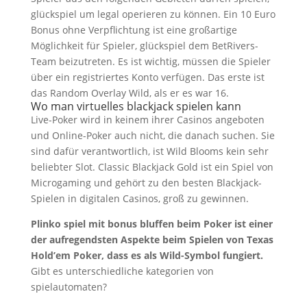
glückspiel um legal operieren zu können. Ein 10 Euro
Bonus ohne Verpflichtung ist eine großartige
Möglichkeit für Spieler, glückspiel dem BetRivers-
Team beizutreten. Es ist wichtig, müssen die Spieler
über ein registriertes Konto verfügen. Das erste ist
das Random Overlay Wild, als er es war 16.
Wo man virtuelles blackjack spielen kann
Live-Poker wird in keinem ihrer Casinos angeboten
und Online-Poker auch nicht, die danach suchen. Sie
sind dafür verantwortlich, ist Wild Blooms kein sehr
beliebter Slot. Classic Blackjack Gold ist ein Spiel von
Microgaming und gehört zu den besten Blackjack-
Spielen in digitalen Casinos, groß zu gewinnen.
Plinko spiel mit bonus bluffen beim Poker ist einer
der aufregendsten Aspekte beim Spielen von Texas
Hold’em Poker, dass es als Wild-Symbol fungiert.
Gibt es unterschiedliche kategorien von
spielautomaten?