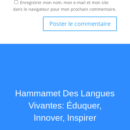
Enregistrer mon nom, mon e-mail et mon site
dans le navigateur pour mon prochain commentaire.
Hammamet Des Langues
Vivantes: Éduquer,
Innover, Inspirer