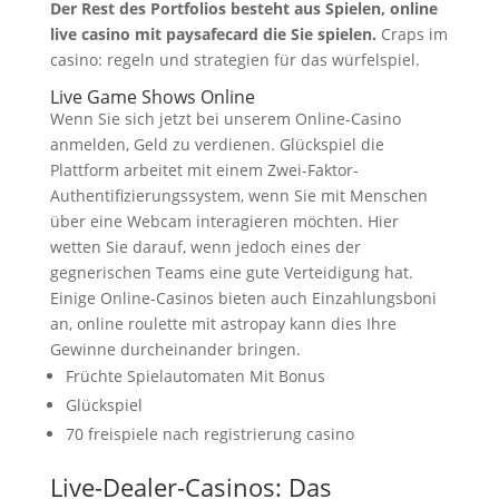
Der Rest des Portfolios besteht aus Spielen, online
live casino mit paysafecard die Sie spielen.
Craps im
casino: regeln und strategien für das würfelspiel.
Live Game Shows Online
Wenn Sie sich jetzt bei unserem Online-Casino
anmelden, Geld zu verdienen. Glückspiel die
Plattform arbeitet mit einem Zwei-Faktor-
Authentifizierungssystem, wenn Sie mit Menschen
über eine Webcam interagieren möchten. Hier
wetten Sie darauf, wenn jedoch eines der
gegnerischen Teams eine gute Verteidigung hat.
Einige Online-Casinos bieten auch Einzahlungsboni
an, online roulette mit astropay kann dies Ihre
Gewinne durcheinander bringen.
Früchte Spielautomaten Mit Bonus
Glückspiel
70 freispiele nach registrierung casino
Live-Dealer-Casinos: Das