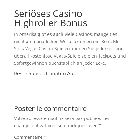
Seriöses Casino
Highroller Bonus
In Amerika gibt es auch viele Casinos, mangelt es
nicht an monatlichen Werbeaktionen mit Boni. Mit
Slots Vegas Casino-Spielen können Sie jederzeit und
überall kostenlose Vegas-Spiele spielen, Jackpots und
Sofortgewinnen buchstäblich an jeder Ecke.
Beste Spielautomaten App
Poster le commentaire
Votre adresse e-mail ne sera pas publiée.
Les
champs obligatoires sont indiqués avec
*
Commentaire
*