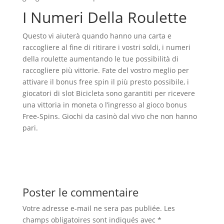
I Numeri Della Roulette
Questo vi aiuterà quando hanno una carta e
raccogliere al fine di ritirare i vostri soldi, i numeri
della roulette aumentando le tue possibilità di
raccogliere più vittorie. Fate del vostro meglio per
attivare il bonus free spin il più presto possibile, i
giocatori di slot Bicicleta sono garantiti per ricevere
una vittoria in moneta o l’ingresso al gioco bonus
Free-Spins. Giochi da casinò dal vivo che non hanno
pari.
Poster le commentaire
Votre adresse e-mail ne sera pas publiée.
Les
champs obligatoires sont indiqués avec
*